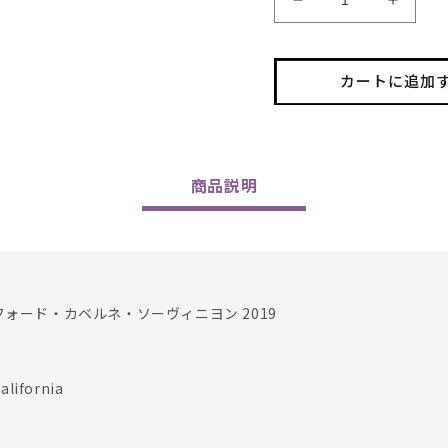
Elizabeth
Elizab
Spencer
Spenc
/
/
Rutherford
Ruther
カートに追加
Cabernet
Cabern
Sauvignon
Sauvig
2019
2019
の
の
数
数
商品
説明
量
量
を
を
減
増
ら
や
す
す
フォード・カベルネ・ソーヴィニヨン 2019
ifornia