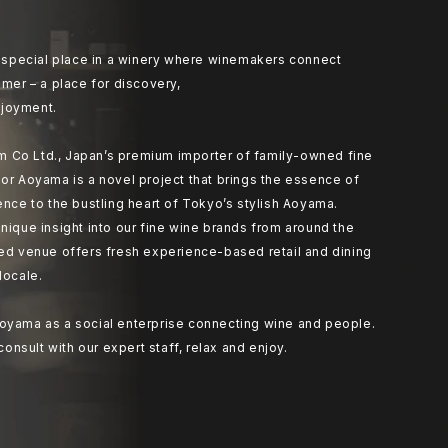
at special place in a winery where winemakers connect
umer – a place for discovery,
joyment.
 Co Ltd., Japan’s premium importer of family-owned fine
or Aoyama is a novel project that brings the essence of
ence to the bustling heart of Tokyo’s stylish Aoyama.
nique insight into our fine wine brands from around the
ted venue offers fresh experience-based retail and dining
locale.
oyama as a social enterprise connecting wine and people.
 consult with our expert staff, relax and enjoy.