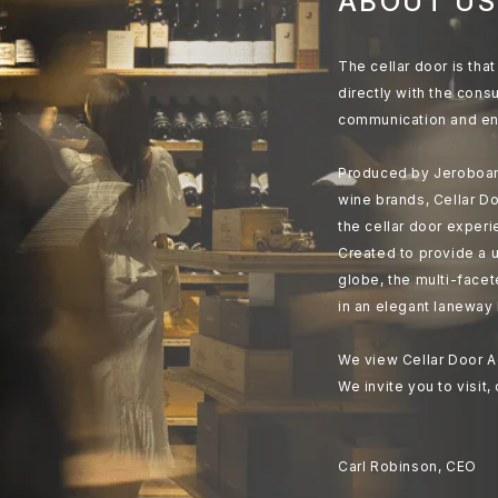
ABOUT US
The cellar door is th
directly with the cons
communication and en
Produced by Jeroboam
wine brands, Cellar Do
the cellar door experi
Created to provide a u
globe, the multi-face
in an elegant laneway 
We view Cellar Door A
We invite you to visit,
Carl Robinson, CEO