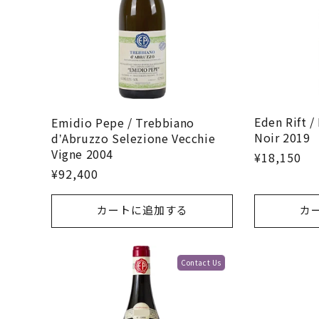
Eden Rift /
Emidio Pepe / Trebbiano
Noir 2019
dʼAbruzzo Selezione Vecchie
Vigne 2004
¥18,150
¥92,400
カートに追加する
カ
Contact Us