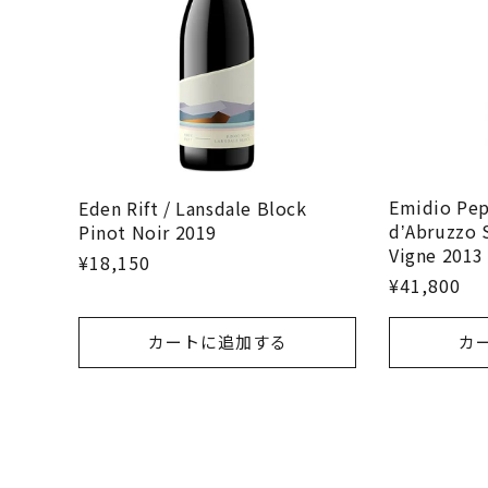
Emidio Pep
Eden Rift / Lansdale Block
dʼAbruzzo 
Pinot Noir 2019
Vigne 2013
¥18,150
¥41,800
カートに追加する
カ