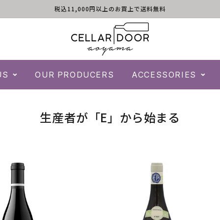
税込11,000円以上のお買上で送料無料
US
OUR PRODUCERS
ACCESSORIES
コ
生産者が「E」から始まる
レ
ク
シ
ョ
ン
: