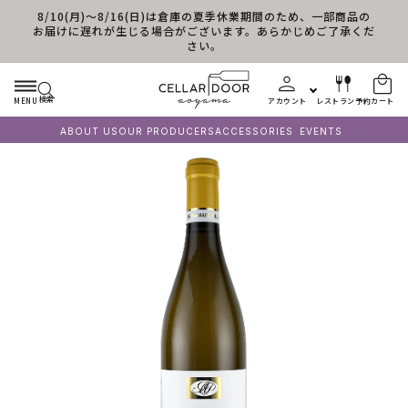
8/10(月)～8/16(日)は倉庫の夏季休業期間のため、一部商品の
コンテンツに進む
お届けに遅れが生じる場合がございます。あらかじめご了承くだ
さい。
検索
MENU
アカウント
レストラン予約
カート
ABOUT US
OUR PRODUCERS
ACCESSORIES
EVENTS