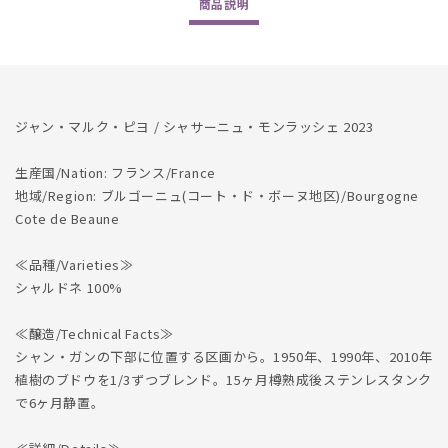
商品
説明
の
の
数
数
量
量
を
を
減
増
ジャン・マルク・ピヨ / シャサーニュ・モンラッシェ 2023
ら
や
す
す
生産国/Nation: フランス/France
地域/Region: ブルゴーニュ(コート・ド・ボーヌ地区)/Bourgogne
Cote de Beaune
≪品種/Varieties≫
シャルドネ 100%
≪醸造/Technical Facts≫
シャン・ガンの下部に位置する区画から。1950年、1990年、2010年
植樹のブドウを1/3ずつブレンド。15ヶ月樽熟成後ステンレスタンク
で6ヶ月静置。