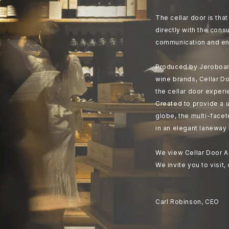
The cellar door is th
directly with the cons
communication and en
Produced by Jeroboam
wine brands, Cellar Do
the cellar door experi
Created to provide a u
globe, the multi-face
in an elegant laneway 
We view Cellar Door A
We invite you to visit,
Carl Robinson, CEO