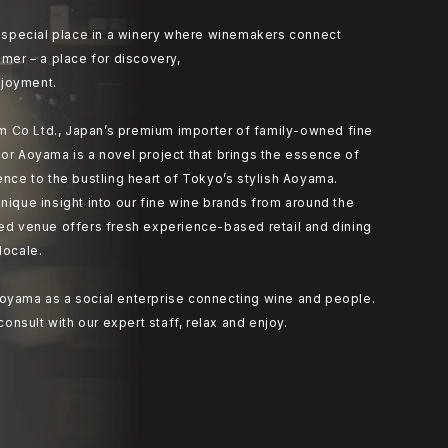
at special place in a winery where winemakers connect
umer – a place for discovery,
joyment.
 Co Ltd., Japan’s premium importer of family-owned fine
or Aoyama is a novel project that brings the essence of
ence to the bustling heart of Tokyo’s stylish Aoyama.
nique insight into our fine wine brands from around the
ted venue offers fresh experience-based retail and dining
locale.
oyama as a social enterprise connecting wine and people.
 consult with our expert staff, relax and enjoy.