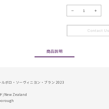
Selection
Select
Massale
Massa
/
/
Marlborough
Marlbo
Contact U
Sauvignon
Sauvig
Blanc
Blanc
2023
2023
の
の
商品
説明
数
数
量
量
を
を
減
増
ら
や
ールボロ・ソーヴィニヨン・ブラン 2023
す
す
New Zealand
orough