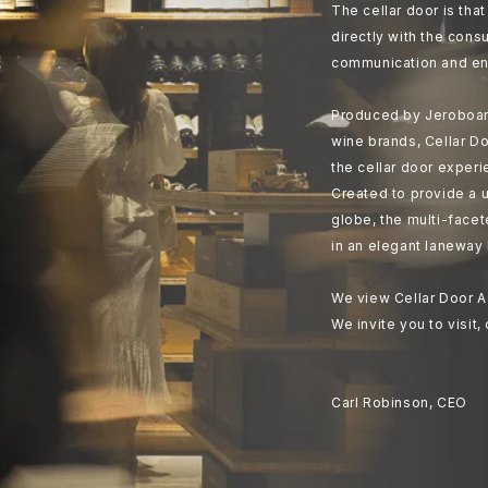
The cellar door is th
directly with the cons
communication and en
Produced by Jeroboam
wine brands, Cellar Do
the cellar door experi
Created to provide a u
globe, the multi-face
in an elegant laneway 
We view Cellar Door A
We invite you to visit,
Carl Robinson, CEO