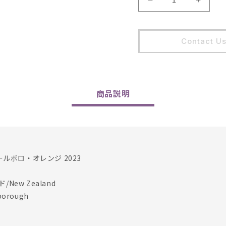
Selection
Select
Massale
Massa
/
/
Marlborough
Marlbo
Contact U
Orange
Orang
2023
2023
の
の
数
数
量
量
商品
説明
を
を
減
増
ら
や
す
す
ルボロ・オレンジ 2023
New Zealand
orough