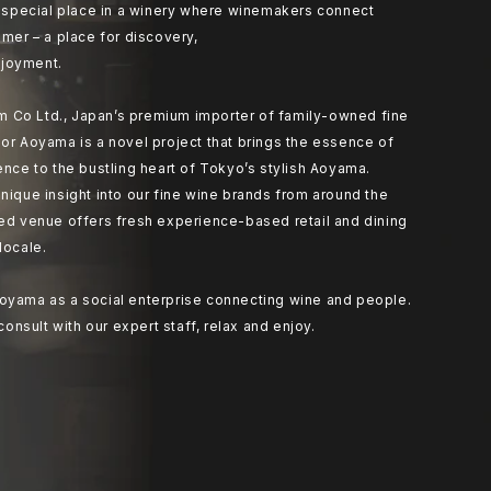
at special place in a winery where winemakers connect
umer – a place for discovery,
joyment.
 Co Ltd., Japan’s premium importer of family-owned fine
or Aoyama is a novel project that brings the essence of
ence to the bustling heart of Tokyo’s stylish Aoyama.
nique insight into our fine wine brands from around the
ted venue offers fresh experience-based retail and dining
locale.
oyama as a social enterprise connecting wine and people.
 consult with our expert staff, relax and enjoy.