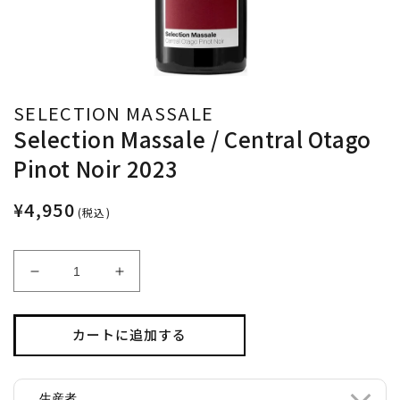
SELECTION MASSALE
Selection Massale / Central Otago
Pinot Noir 2023
¥4,950
(税込)
Selection
Selection
Massale
Massale
/
/
Central
Central
カートに追加する
Otago
Otago
Pinot
Pinot
Noir
Noir
生産者