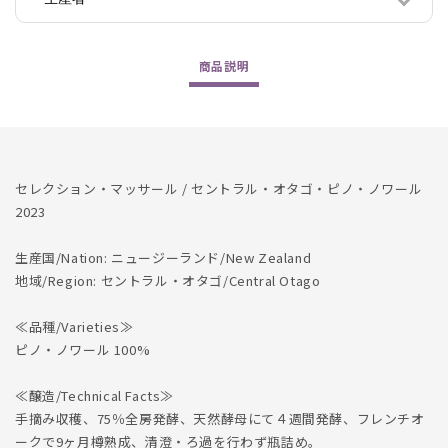
2023
2023
の
の
数
数
商品
説明
量
量
を
を
減
増
ら
や
す
す
セレクション・マッサール / セントラル・オタゴ・ピノ・ノワール
2023
生産国/Nation: ニュージーランド/New Zealand
地域/Region: セントラル・オタゴ/Central Otago
≪品種/Varieties≫
ピノ・ノワール 100%
≪醸造/Technical Facts≫
手摘み収穫、75％全房発酵、天然酵母にて４週間発酵、フレンチオ
ークで9ヶ月樽熟成、清澄・ろ過を行わず瓶詰め。