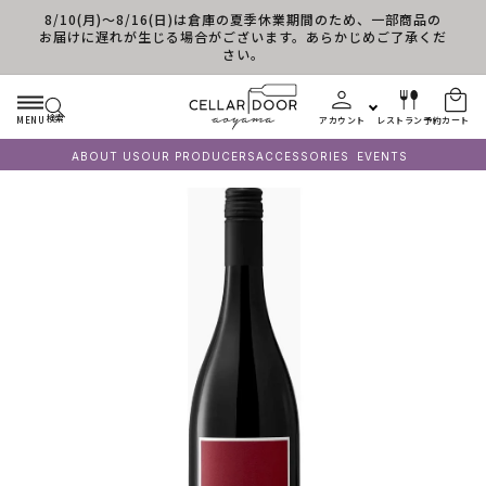
8/10(月)～8/16(日)は倉庫の夏季休業期間のため、一部商品の
コンテンツに進む
お届けに遅れが生じる場合がございます。あらかじめご了承くだ
さい。
検索
MENU
アカウント
レストラン予約
カート
ABOUT US
OUR PRODUCERS
ACCESSORIES
EVENTS