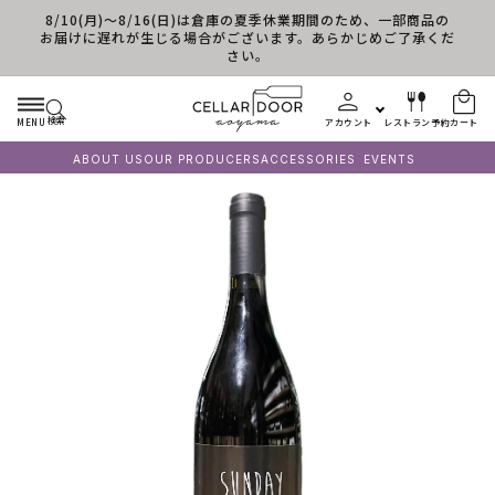
8/10(月)～8/16(日)は倉庫の夏季休業期間のため、一部商品の
コンテンツに進む
お届けに遅れが生じる場合がございます。あらかじめご了承くだ
さい。
検索
MENU
アカウント
レストラン予約
カート
ABOUT US
OUR PRODUCERS
ACCESSORIES
EVENTS