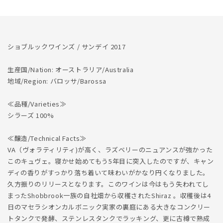
を
を
減
増
ら
や
す
す
ショブルックワインズ / サンデイ 2017
生産国/Nation: オーストラリア/Australia
地域/Region: バロッサ/Barossa
≪品種/Varieties≫
シラーズ 100%
≪醸造/Technical Facts≫
VA（ヴォラティリティ)が高く、ラズベリーのニュアンスが強かった
このキュヴェ。寝かせ始めてもう5年目に突入したのですが、キャン
ディの香りがすっかり落ち着いて味わいがかなり円くなりました。
久方振りのリリースとなります。このワインは今はもう失われてし
まったShobbrook一族の自社畑から収穫されたShiraz 。収穫後は4
日のマセラシオンカルボニック実家の裏庭にある大きなコンクリー
トタンクで発酵、ステンレスタンクでラッキング、更に古樽で熟成