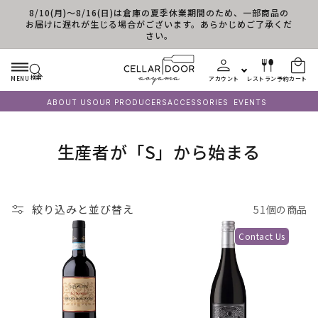
8/10(月)～8/16(日)は倉庫の夏季休業期間のため、一部商品の
コンテンツに進む
お届けに遅れが生じる場合がございます。あらかじめご了承くだ
さい。
検索
MENU
アカウント
レストラン予約
カート
ABOUT US
OUR PRODUCERS
ACCESSORIES
EVENTS
コ
生産者が「S」から始まる
レ
ク
絞り込みと並び替え
51個の商品
シ
Contact Us
ョ
ン
: