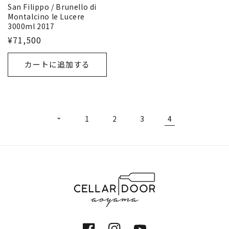
San Filippo / Brunello di
Montalcino le Lucere
3000ml 2017
¥71,500
カートに追加する
1
2
3
4