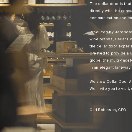
The cellar door is th
directly with the cons
communication and en
Produced by Jeroboam
wine brands, Cellar Do
the cellar door experi
Created to provide a u
globe, the multi-face
in an elegant laneway 
We view Cellar Door A
We invite you to visit,
Carl Robinson, CEO