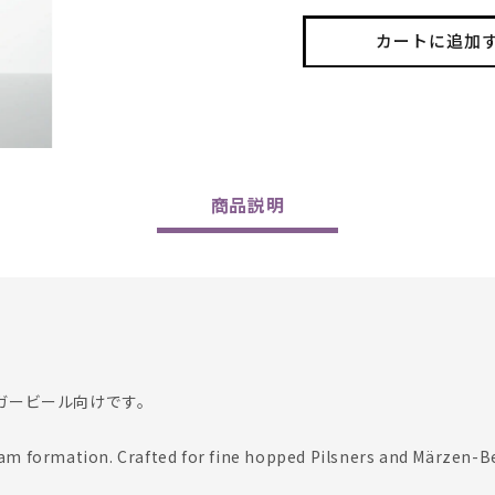
Beer
Beer
の
の
カートに追加
数
数
量
量
を
を
減
増
ら
や
す
す
商品
説明
ガービール向けです。
am formation. Crafted for fine hopped Pilsners and Märzen-B