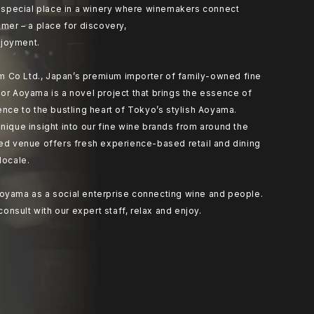
at special place in a winery where winemakers connect
umer – a place for discovery,
joyment.
 Co Ltd., Japan’s premium importer of family-owned fine
or Aoyama is a novel project that brings the essence of
ence to the bustling heart of Tokyo’s stylish Aoyama.
nique insight into our fine wine brands from around the
ted venue offers fresh experience-based retail and dining
locale.
oyama as a social enterprise connecting wine and people.
 consult with our expert staff, relax and enjoy.