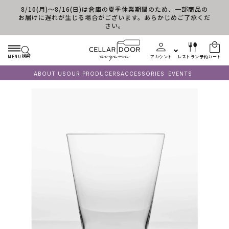
8/10(月)～8/16(日)は倉庫の夏季休業期間のため、一部商品の
コンテンツに進む
お届けに遅れが生じる場合がございます。あらかじめご了承くだ
さい。
検索
MENU
アカウント
レストラン予約
カート
ABOUT US
OUR PRODUCERS
ACCESSORIES
EVENTS