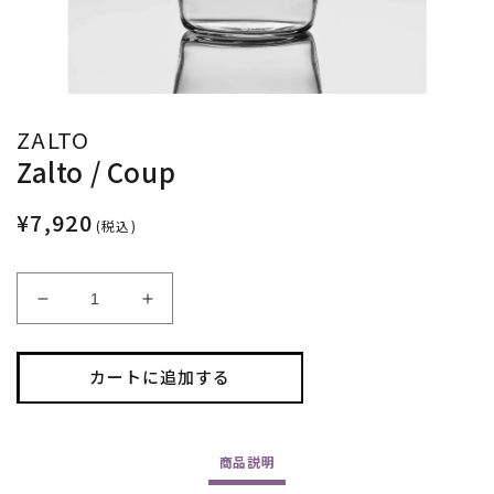
ZALTO
Zalto / Coup
¥7,920
(税込)
Zalto
Zalto
/
/
Coup
Coup
カートに追加する
の
の
数
数
量
量
を
を
商品
説明
減
増