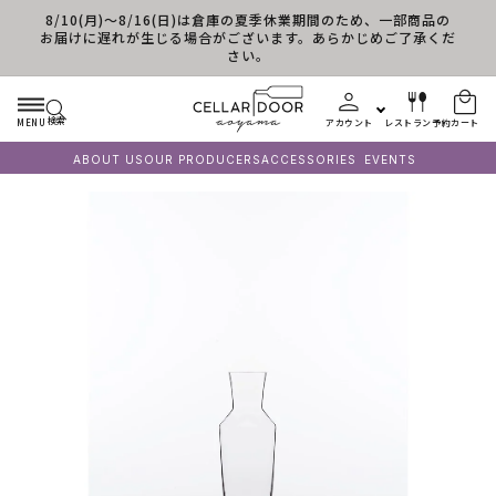
8/10(月)～8/16(日)は倉庫の夏季休業期間のため、一部商品の
コンテンツに進む
お届けに遅れが生じる場合がございます。あらかじめご了承くだ
さい。
検索
MENU
アカウント
レストラン予約
カート
ABOUT US
OUR PRODUCERS
ACCESSORIES
EVENTS