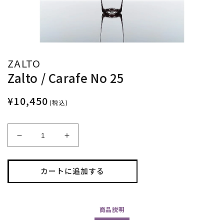
ZALTO
Zalto / Carafe No 25
¥10,450
(税込)
Zalto
Zalto
/
/
Carafe
Carafe
No
No
カートに追加する
25
25
の
の
数
数
商品
説明
量
量