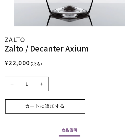
ZALTO
Zalto / Decanter Axium
¥22,000
(税込)
Zalto
Zalto
/
/
Decanter
Decanter
Axium
Axium
カートに追加する
の
の
数
数
量
量
商品
説明
を
を