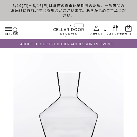
8/10(月)～8/16(日)は倉庫の夏季休業期間のため、一部商品の
コンテンツに進む
お届けに遅れが生じる場合がございます。あらかじめご了承くだ
さい。
検索
MENU
アカウント
レストラン予約
カート
ABOUT US
OUR PRODUCERS
ACCESSORIES
EVENTS