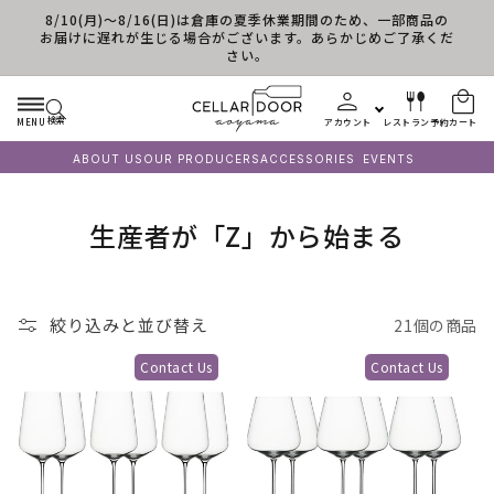
8/10(月)～8/16(日)は倉庫の夏季休業期間のため、一部商品の
コンテンツに進む
お届けに遅れが生じる場合がございます。あらかじめご了承くだ
さい。
検索
MENU
アカウント
レストラン予約
カート
ABOUT US
OUR PRODUCERS
ACCESSORIES
EVENTS
コ
生産者が「Z」から始まる
レ
ク
絞り込みと並び替え
21個の商品
シ
Contact Us
Contact Us
ョ
ン
: