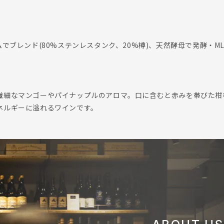
ムでブレンド(80%ステンレスタンク、20%樽)、天然酵母で発酵・M
繊細なマンゴーやパイナップルのアロマ。口に含むと赤みを帯びた柑
ネルギーに溢れるワインです。