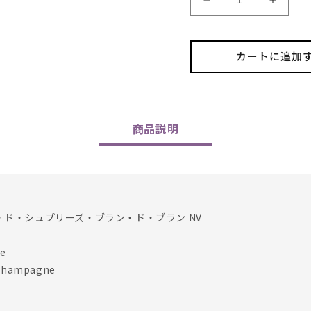
Mignon
Migno
Boulard
Boular
/
/
Element
Elemen
カートに追加
de
de
Surprise
Surpri
Blanc
Blanc
de
de
Blancs
Blancs
商品
説明
NV
NV
の
の
数
数
量
量
を
を
ン・ド・シュプリーズ・ブラン・ド・ブラン NV
減
増
ら
や
e
す
す
hampagne