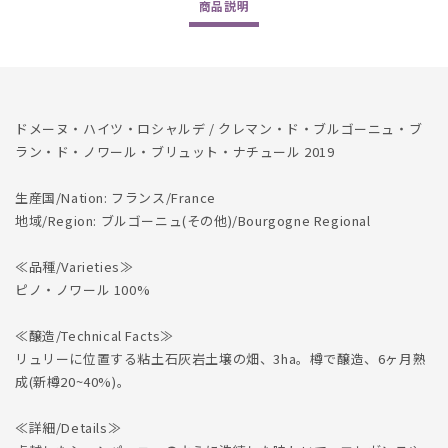
商品
説明
de
de
Noir
Noir
Brut
Brut
Nature
Nature
2019
2019
の
の
ドメーヌ・ハイツ・ロシャルデ / クレマン・ド・ブルゴーニュ・ブ
数
数
ラン・ド・ノワール・ブリュット・ナチュール 2019
量
量
を
を
生産国/Nation: フランス/France
減
増
地域/Region: ブルゴーニュ(その他)/Bourgogne Regional
ら
や
す
す
≪品種/Varieties≫
ピノ・ノワール 100%
≪醸造/Technical Facts≫
リュリーに位置する粘土石灰岩土壌の畑、3ha。樽で醸造、6ヶ月熟
成(新樽20~40%)。
≪詳細/Details≫