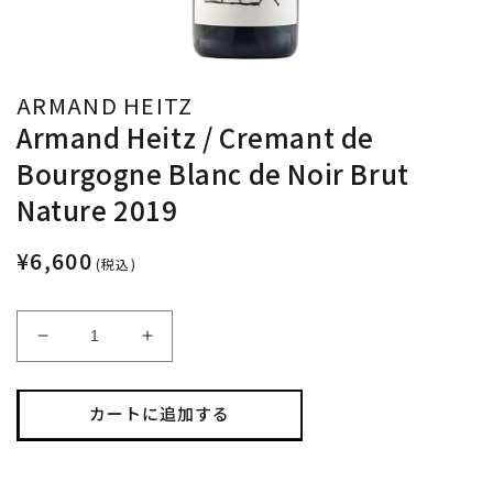
ARMAND HEITZ
Armand Heitz / Cremant de
Bourgogne Blanc de Noir Brut
Nature 2019
¥6,600
(税込)
Armand
Armand
Heitz
Heitz
/
/
Cremant
Cremant
カートに追加する
de
de
Bourgogne
Bourgogne
Blanc
Blanc