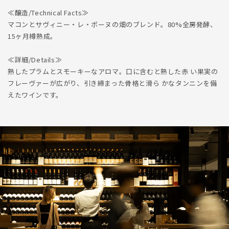
≪醸造/Technical Facts≫
マコンとサヴィニー・レ・ボーヌの畑のブレンド。80%全房発酵、
15ヶ月樽熟成。
≪詳細/Details≫
熟したプラムとスモーキーなアロマ。口に含むと熟した赤 い果実の
フレーヴァーが広がり、引き締まった骨格と滑ら かなタンニンを備
えたワインです。