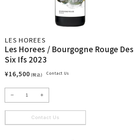
LES HOREES
Les Horees / Bourgogne Rouge Des
Six Ifs 2023
¥16,500
Contact Us
(税込)
Les
Les
Horees
Horees
/
/
Bourgogne
Bourgogne
Contact Us
Rouge
Rouge
Des
Des
Six
Six