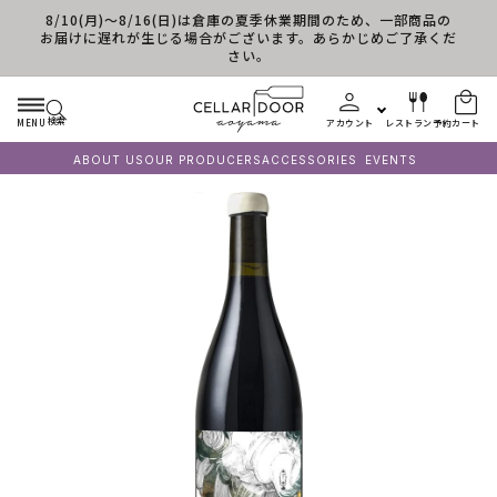
8/10(月)～8/16(日)は倉庫の夏季休業期間のため、一部商品の
コンテンツに進む
お届けに遅れが生じる場合がございます。あらかじめご了承くだ
さい。
検索
MENU
アカウント
レストラン予約
カート
ABOUT US
OUR PRODUCERS
ACCESSORIES
EVENTS