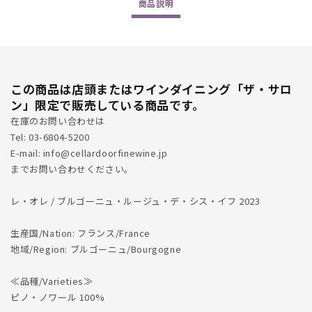
商品
説明
Ifs
Ifs
2023
2023
の
の
数
数
量
量
この商品は店頭またはワインダイニング「ザ・サロ
を
を
ン」限定で販売している商品です。
減
増
在庫のお問い合わせは
ら
や
Tel: 03-6804-5200
す
す
E-mail: info@cellardoorfinewine.jp
までお問い合わせください。
レ・オレ / ブルゴーニュ・ルージュ・デ・シス・イフ 2023
生産国/Nation: フランス/France
地域/Region: ブルゴーニュ/Bourgogne
≪品種/Varieties≫
ピノ・ノワール 100%