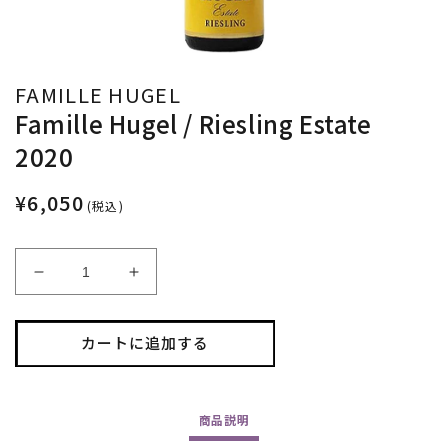
FAMILLE HUGEL
Famille Hugel / Riesling Estate
2020
¥6,050
(税込)
Famille
Famille
Hugel
Hugel
/
/
Riesling
Riesling
カートに追加する
Estate
Estate
2020
2020
の
の
商品
説明
数
数