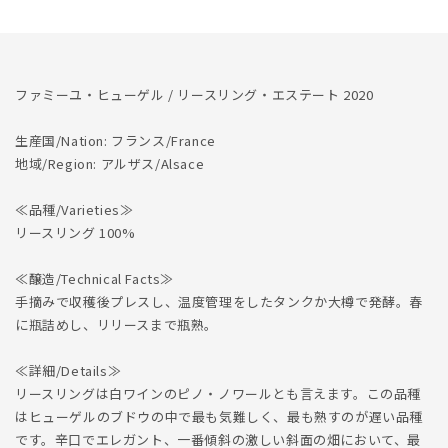
量
量
を
を
減
増
ら
や
ファミーユ・ヒューゲル / リースリング・エステート 2020
す
す
生産国/Nation: フランス/France
地域/Region: アルザス/Alsace
≪品種/Varieties≫
リースリング 100%
≪醸造/Technical Facts≫
手摘みで収穫後プレスし、温度管理をしたタンクか大樽で発酵。春
に瓶詰めし、リリースまで瓶熟。
≪詳細/Details≫
リースリングは白ワインのピノ・ノワールとも言えます。この品種
はヒューゲルのブドウの中で最も気難しく、最も熟すのが遅い品種
です。辛口でエレガント、一番傾斜の激しい斜面の畑において、最