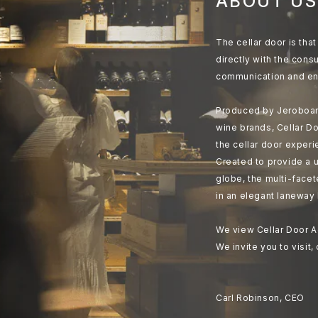
ABOUT US
The cellar door is th
directly with the cons
communication and en
Produced by Jeroboam
wine brands, Cellar Do
the cellar door experi
Created to provide a u
globe, the multi-face
in an elegant laneway 
We view Cellar Door A
We invite you to visit,
Carl Robinson, CEO