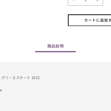
Famille
Famill
Hugel
Hugel
/
/
Pinot
Pinot
カートに追加
Gris
Gris
Estate
Estate
2022
2022
の
の
数
数
商品
説明
量
量
を
を
減
増
ら
や
す
す
グリ・エステート 2022
e