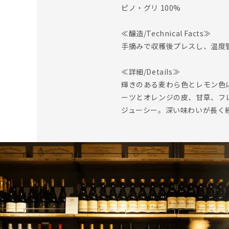
ピノ・グリ 100%
≪醸造/Technical Facts≫
手摘みで収穫後プレスし、温度
≪詳細/Details≫
輝きのある麦わら色とレモン色
ーツとオレンジの皮、甘草、フ
ジューシー。深い味わいが長く