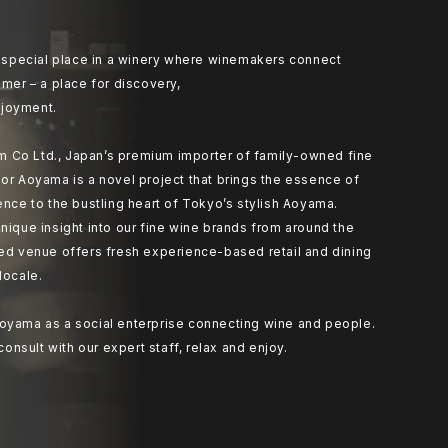
at special place in a winery where winemakers connect
umer – a place for discovery,
joyment.
 Co Ltd., Japan’s premium importer of family-owned fine
or Aoyama is a novel project that brings the essence of
ence to the bustling heart of Tokyo’s stylish Aoyama.
nique insight into our fine wine brands from around the
ted venue offers fresh experience-based retail and dining
locale.
oyama as a social enterprise connecting wine and people.
 consult with our expert staff, relax and enjoy.