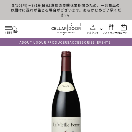
8/10(月)～8/16(日)は倉庫の夏季休業期間のため、一部商品の
コンテンツに進む
お届けに遅れが生じる場合がございます。あらかじめご了承くだ
さい。
検索
MENU
アカウント
レストラン予約
カート
ABOUT US
OUR PRODUCERS
ACCESSORIES
EVENTS