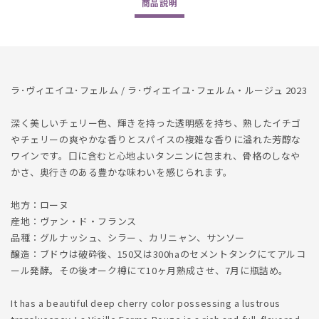
商品
説明
Rouge
Rouge
2023
2023
の
の
数
数
量
量
ラ･ヴィエイユ･フェルム / ラ･ヴィエイユ･フェルム・ルージュ 2023
を
を
減
増
深く美しいチェリー色、輝きを持った透明感を持ち、熟したイチゴ
ら
や
やチェリーの爽やかな香りとスパイスの複雑な香りに溢れた芳醇な
す
す
ワインです。口に含むと心地よいタンニンに包まれ、骨格のしなや
かさ、奥行きのある豊かな味わいを感じられます。
地方：ローヌ
産地：ヴァン・ド・フランス
品種：グルナッシュ、シラー 、カリニャン、サンソー
醸造：ブドウは破砕後、150又は300haのセメントタンクにてアルコ
ール発酵。その後オーク樽にて10ヶ月熟成させ、7月に瓶詰め。
It has a beautiful deep cherry color possessing a lustrous