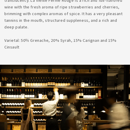
translucency. La Vieille Ferme Rouge is a rich and full-flavored
wine with the fresh aroma of ripe strawberries and cherries,
brimming with complex aromas of spice. It has a very pleasant
tannins in the mouth, structured suppleness, and a rich and
deep palate.
Varietal: 50％ Grenache, 20% Syrah, 15% Carignan and 15%
Cinsault