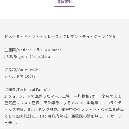
商品
説明
Jura
Jura
2019
2019
の
の
数
数
量
量
ドメーヌ・ド・ラ・トゥレーズ / クレマン・デュ・ジュラ 2019
を
を
減
増
生産国/Nation: フランス/France
ら
や
地域/Region: ジュラ/Jura
す
す
≪品種/Varieties≫
シャルドネ 100%
≪醸造/Technical Facts≫
1. 6ha、シルトの混ざったマール土壌、平均樹齢30年。全房のまま
空気圧プレスで圧搾、天然酵母によるアルコール発酵・マロラクテ
ィック発酵、8ヶ月タンク熟成。発酵中のヴァン・ド・パイユを酵母
として加え瓶詰し、18ヶ月瓶内熟成。亜硫酸の添加無し、ドザージ
ュ無し。