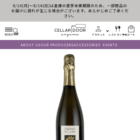
8/10(月)～8/16(日)は倉庫の夏季休業期間のため、一部商品の
コンテンツに進む
お届けに遅れが生じる場合がございます。あらかじめご了承くだ
さい。
検索
MENU
アカウント
レストラン予約
カート
ABOUT US
OUR PRODUCERS
ACCESSORIES
EVENTS