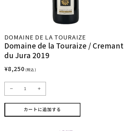
DOMAINE DE LA TOURAIZE
Domaine de la Touraize / Cremant
du Jura 2019
¥8,250
(税込)
Domaine
Domaine
de
de
la
la
Touraize
Touraize
カートに追加する
/
/
Cremant
Cremant
du
du