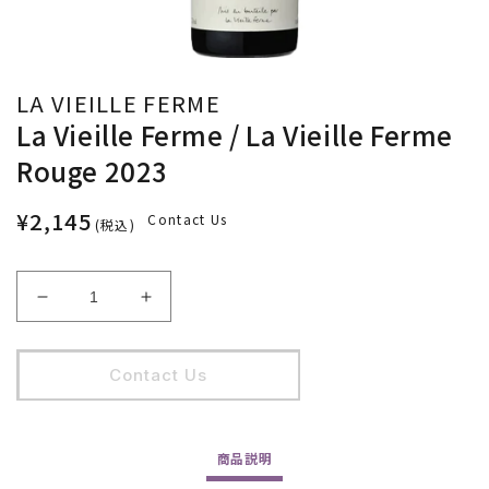
LA VIEILLE FERME
La Vieille Ferme / La Vieille Ferme
Rouge 2023
¥2,145
Contact Us
(税込)
La
La
Vieille
Vieille
Ferme
Ferme
/
/
Contact Us
La
La
Vieille
Vieille
Ferme
Ferme
商品
説明
Rouge
Rouge