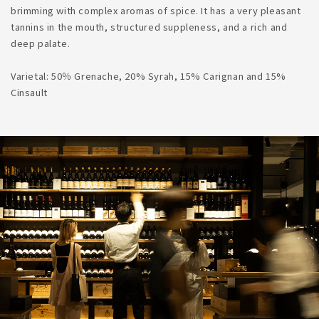
brimming with complex aromas of spice. It has a very pleasant
tannins in the mouth, structured suppleness, and a rich and
deep palate.
Varietal: 50％ Grenache, 20% Syrah, 15% Carignan and 15%
Cinsault