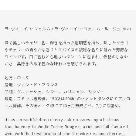
2023
2023
の
の
数
数
量
量
ラ･ヴィエイユ･フェルム / ラ･ヴィエイユ･フェルム・ルージュ 2023
を
を
減
増
深く美しいチェリー色、輝きを持った透明感を持ち、熟したイチゴ
ら
や
やチェリーの爽やかな香りとスパイスの複雑な香りに溢れた芳醇な
す
す
ワインです。口に含むと心地よいタンニンに包まれ、骨格のしなや
かさ、奥行きのある豊かな味わいを感じられます。
地方：ローヌ
産地：ヴァン・ド・フランス
品種：グルナッシュ、シラー 、カリニャン、サンソー
醸造：ブドウは破砕後、150又は300haのセメントタンクにてアルコ
ール発酵。その後オーク樽にて10ヶ月熟成させ、7月に瓶詰め。
It has a beautiful deep cherry color possessing a lustrous
translucency. La Vieille Ferme Rouge is a rich and full-flavored
wine with the fresh aroma of ripe strawberries and cherries,