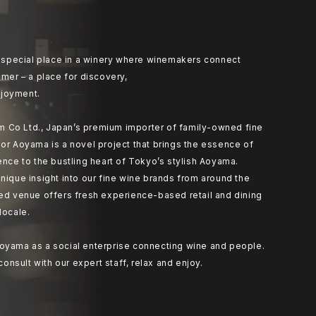
at special place in a winery where winemakers connect
umer – a place for discovery,
joyment.
 Co Ltd., Japan’s premium importer of family-owned fine
or Aoyama is a novel project that brings the essence of
ence to the bustling heart of Tokyo’s stylish Aoyama.
nique insight into our fine wine brands from around the
ted venue offers fresh experience-based retail and dining
locale.
oyama as a social enterprise connecting wine and people.
 consult with our expert staff, relax and enjoy.