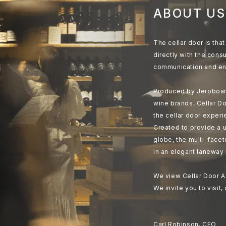
ABOUT US
The cellar door is th
directly with the cons
communication and en
Produced by Jeroboam
wine brands, Cellar Do
the cellar door experi
Created to provide a u
globe, the multi-face
in an elegant laneway 
We view Cellar Door A
We invite you to visit,
Carl Robinson, CEO