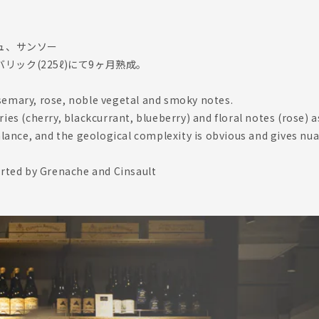
ュ、サンソー
バリック(225ℓ)にて9ヶ月熟成。
semary, rose, noble vegetal and smoky notes.
ies (cherry, blackcurrant, blueberry) and floral notes (rose) a
balance, and the geological complexity is obvious and gives nu
ported by Grenache and Cinsault