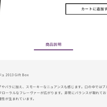
2013
2013
Gift
Gift
カートに追加
Box
Box
の
の
数
数
量
量
を
を
減
増
商品
説明
ら
や
す
す
013 Gift Box
ブやバラに加え、スモーキーなニュアンスも感じます。口の中ではブ
フローラルなフレーヴァーが広がります。非常にバランスが取れてお
雑性が生まれています。