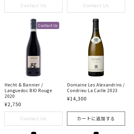
Contact Us
Contact Us
Contact Us
Domaine Les Alexandrins /
Hecht & Bannier /
Condrieu La Caille 2023
Languedoc BIO Rouge
2020
¥14,300
¥2,750
Contact Us
カートに追加する