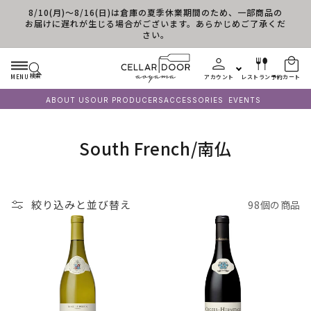
8/10(月)～8/16(日)は倉庫の夏季休業期間のため、一部商品の
コンテンツに進む
お届けに遅れが生じる場合がございます。あらかじめご了承くだ
さい。
検索
MENU
アカウント
レストラン予約
カート
ABOUT US
OUR PRODUCERS
ACCESSORIES
EVENTS
コ
South French/南仏
レ
ク
絞り込みと並び替え
98個の商品
シ
ョ
ン
: