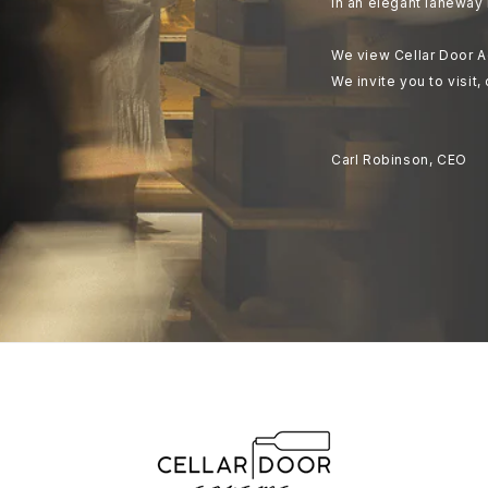
in an elegant laneway 
We view Cellar Door A
We invite you to visit,
Carl Robinson, CEO