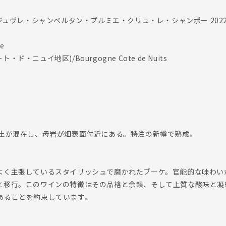
 ジュヴレ・シャンベルタン・プルミエ・クリュ・レ・シャンポー 202
e
・ド・ニュイ地区)/Bourgogne Cote de Nuits
い土が混在し、母岩が畑表面付近にある。特注の新樽で熟成。
よく主張しているスタイリッシュで磨かれたブーケ。官能的な味わい
と移行。このワインの特徴はその品格と余韻、そして上質な酸味と凝
あることを約束しています。