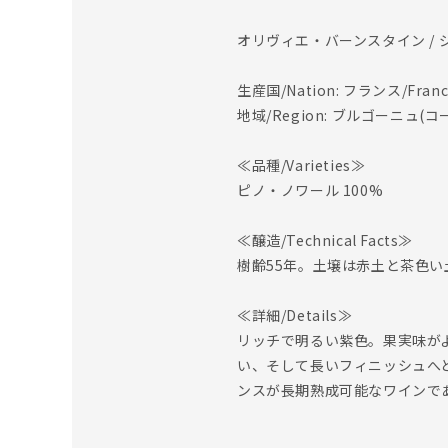
オリヴィエ・バーンスタイン /
生産国/Nation: フランス/Franc
地域/Region: ブルゴーニュ(コート
≪品種/Varieties≫
ピノ・ノワール 100%
≪醸造/Technical Facts≫
樹齢55年。土壌は赤土と茶色
≪詳細/Details≫
リッチで明るい紫色。果実味が
い、そして長いフィニッシュへ
ンスが長期熟成可能なワインで