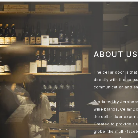
ABOUT US
The cellar door is th
directly with the cons
communication and en
Produced by Jeroboam
wine brands, Cellar Do
the cellar door experi
Created to provide a u
globe, the multi-face