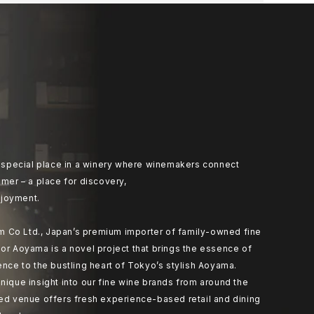
at special place in a winery where winemakers connect
umer – a place for discovery,
joyment.
 Co Ltd., Japan’s premium importer of family-owned fine
or Aoyama is a novel project that brings the essence of
ence to the bustling heart of Tokyo’s stylish Aoyama.
nique insight into our fine wine brands from around the
ted venue offers fresh experience-based retail and dining