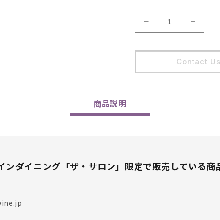
Olivier
Olivier
Bernstein
Bernst
/
/
Gevrey
Gevre
Contact U
Chambertin
Chambe
1er
1er
Cru
Cru
Les
Les
商品
説明
Champeaux
Champ
2022
2022
の
の
数
数
量
量
インダイニング「ザ・サロン」限定で販売している商
を
を
減
増
ら
や
す
す
ine.jp