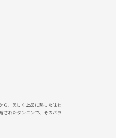
2
から、美しく上品に熟した味わ
縮されたタンニンで、そのバラ