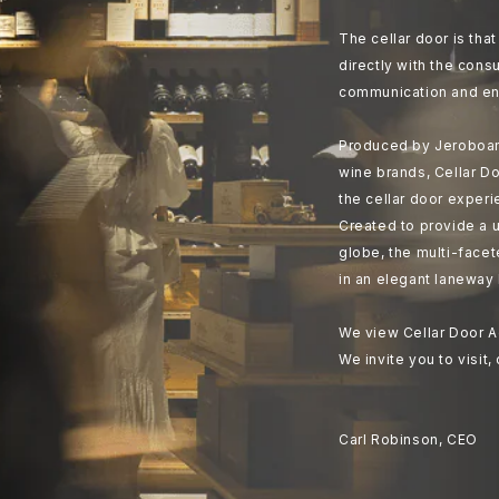
The cellar door is th
directly with the cons
communication and en
Produced by Jeroboam
wine brands, Cellar Do
the cellar door experi
Created to provide a u
globe, the multi-face
in an elegant laneway 
We view Cellar Door A
We invite you to visit,
Carl Robinson, CEO