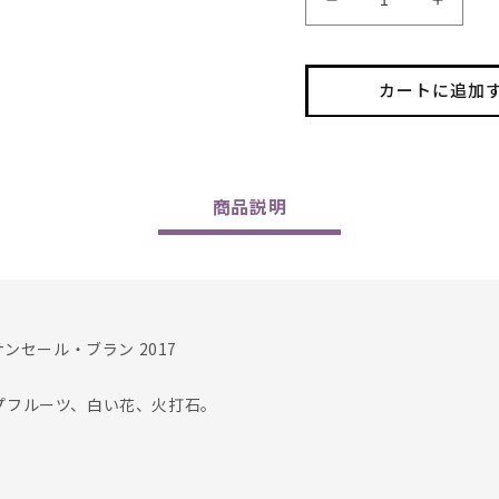
Vignobles
Vignob
Berthier
Berthie
/
/
Sancerre
Sancer
カートに追加
Blanc
Blanc
375ml
375ml
2017
2017
の
の
数
数
商品
説明
量
量
を
を
減
増
ら
や
す
す
ンセール・ブラン 2017
プフルーツ、白い花、火打石。