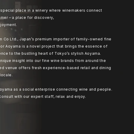
at special place in a winery where winemakers connect
umer – a place for discovery,
joyment.
 Co Ltd., Japan’s premium importer of family-owned fine
or Aoyama is a novel project that brings the essence of
ence to the bustling heart of Tokyo’s stylish Aoyama.
nique insight into our fine wine brands from around the
ted venue offers fresh experience-based retail and dining
locale.
oyama as a social enterprise connecting wine and people.
 consult with our expert staff, relax and enjoy.