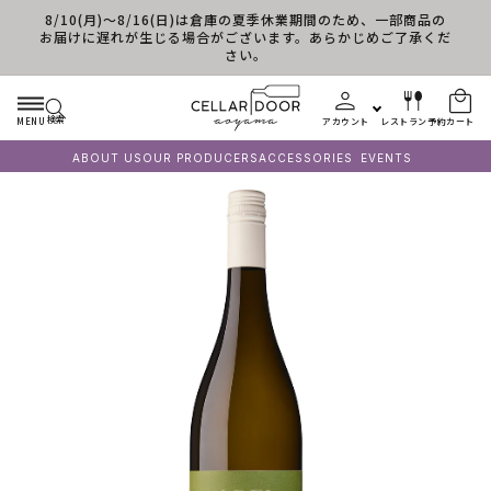
8/10(月)～8/16(日)は倉庫の夏季休業期間のため、一部商品の
コンテンツに進む
お届けに遅れが生じる場合がございます。あらかじめご了承くだ
さい。
検索
MENU
アカウント
レストラン予約
カート
ABOUT US
OUR PRODUCERS
ACCESSORIES
EVENTS