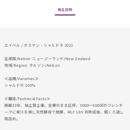
を
を
減
増
商品
説明
ら
や
す
す
エイベル / タスマン・シャルドネ 2021
生産国/Nation: ニュージーランド/New Zealand
地域/Region: ネルソン/Nelson
≪品種/Varieties≫
シャルドネ 100%
≪醸造/Technical Facts≫
樹齢23年、粘土質土壌。全房のまま圧搾、3000～5000ℓのフレンチ
ークに果汁を移し天然酵母で発酵、MLF 18ヶ月熟成後、軽くろ過し
瓶詰め。