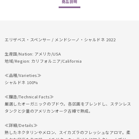
商品
説明
数
数
量
量
を
を
減
増
ら
や
エリザベス・スペンサー / メンドシーノ・シャルドネ 2022
す
す
生産国/Nation: アメリカ/USA
地域/Region: カリフォルニア/California
≪品種/Varieties≫
シャルドネ 100%
≪醸造/Technical Facts≫
厳選したオーガニックのブドウ。各区画をブレンドし、ステンレス
タンクと少量のアメリカンオーク古樽で熟成。
≪詳細/Details≫
熟したネクタリンやメロン、スイカズラのフレッシュなアロマ。柔