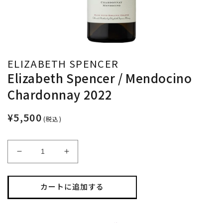
ELIZABETH SPENCER
Elizabeth Spencer / Mendocino
Chardonnay 2022
¥5,500
(税込)
Elizabeth
Elizabeth
Spencer
Spencer
/
/
Mendocino
Mendocino
カートに追加する
Chardonnay
Chardonnay
2022
2022
の
の