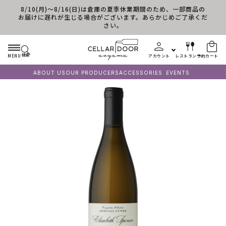
8/10(月)～8/16(日)は倉庫の夏季休業期間のため、一部商品の
コンテンツに進む
お届けに遅れが生じる場合がございます。あらかじめご了承くだ
さい。
検索
MENU
アカウント
レストラン予約
カート
ABOUT US
OUR PRODUCERS
ACCESSORIES
EVENTS