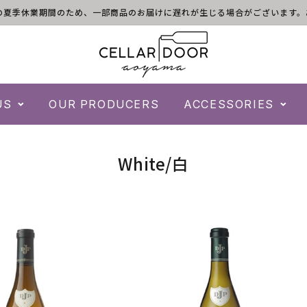
)は倉庫の夏季休業期間のため、一部商品のお届けに遅れが生じる場合がございま
US
OUR PRODUCERS
ACCESSORIES
コ
White/白
レ
ク
シ
ョ
ン
: