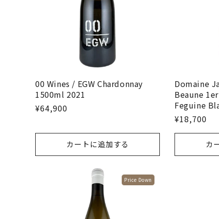
Domaine Ja
00 Wines / EGW Chardonnay
Beaune 1er 
1500ml 2021
Feguine Bl
¥64,900
¥18,700
カートに追加する
カ
Price Down