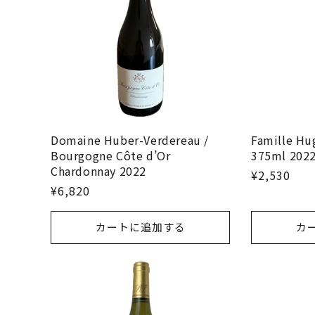
Domaine Huber-Verdereau /
Famille Hug
Bourgogne Côte d’Or
375ml 202
Chardonnay 2022
¥2,530
¥6,820
カートに追加する
カ