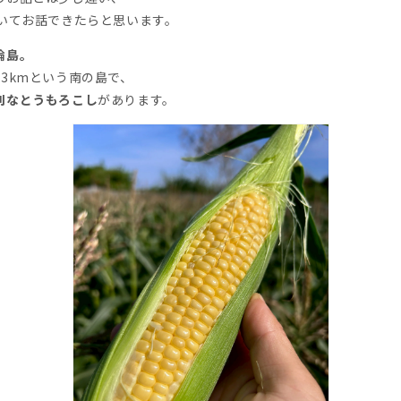
いてお話できたらと思います。
論島。
3kmという南の島で、
別なとうもろこし
があります。