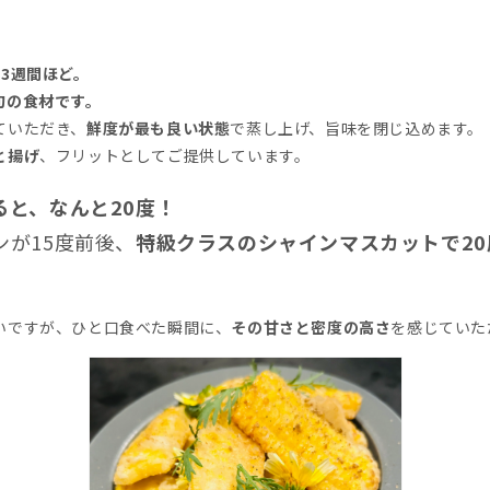
3週間ほど。
旬の食材です。
ていただき、
鮮度が最も良い状態
で蒸し上げ、旨味を閉じ込めます。
と揚げ
、フリットとしてご提供しています。
ると、なんと20度！
ンが15度前後、
特級クラスのシャインマスカットで20
いですが、ひと口食べた瞬間に、
その甘さと密度の高さ
を感じていた