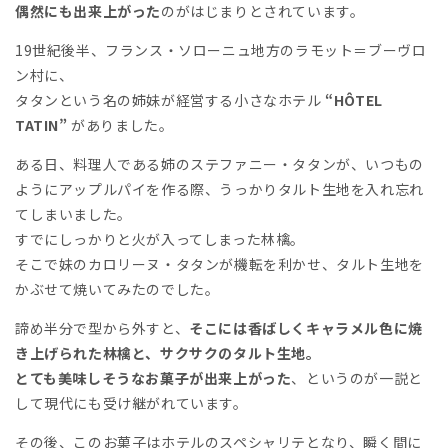
偶然にも出来上がった
のがはじまりとされています。
19世紀後半、フランス・ソローニュ地方のラモット＝ブーヴロ
ン村に、
タタンという名の姉妹が経営する小さなホテル
“HÔTEL
TATIN”
がありました。
ある日、料理人である姉のステファニー・タタンが、いつもの
ようにアップルパイを作る際、うっかりタルト生地を入れ忘れ
てしまいました。
すでにしっかりと火が入ってしまった林檎。
そこで妹のカロリーヌ・タタンが機転を利かせ、タルト生地を
かぶせて焼いてみたのでした。
諦め半分で型から外すと、
そこには香ばしくキャラメル色に焼
き上げられた林檎と、サクサクのタルト生地。
とても美味しそうなお菓子が出来上がった
、というのが一説と
して現代にも受け継がれています。
その後、このお菓子はホテルのスペシャリテとなり、瞬く間に