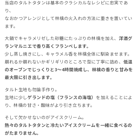
当店のタルトタタンは基本のクラシカルなレシピに忠実であ
り、
なおかつアレンジとして林檎の火入れの方法に重きを置いてい
ます。
大鍋でキャラメリゼした砂糖にたっぷりの林檎を加え、
洋酒グ
ランマルニエで香り高くフランベします。
少し蒸し焼きにし、キャラメル香を林檎全体に馴染ませます。
崩れるか崩れないかギリギリのところで型に丁寧に詰め、
低温
のオーブンでじっくりと3～4時間焼成し、林檎の香りと甘みを
最大限に引き出します。
タルト生地も勿論手作り。
生地に少し
ゲランドの塩（フランスの海塩）
を加えることによ
り、林檎の甘さ・酸味がより引き立ちます。
そして欠かせないのがアイスクリーム。
熱々のタルトタタンと冷たいアイスクリームを一緒に食べるの
がたまりません。