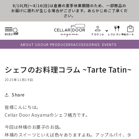
8/10(月)～8/16(日)は倉庫の夏季休業期間のため、一部商品の
コンテンツに進む
お届けに遅れが生じる場合がございます。あらかじめご了承くだ
さい。
検索
MENU
アカウント
レストラン予約
カート
ABOUT US
OUR PRODUCERS
ACCESSORIES
EVENTS
シェフのお料理コラム ~Tarte Tatin~
2025年11月19日
Share
皆様こんにちは。
Cellar Door Aoyamaのシェフ緒方です。
今回は林檎のお菓子のお話。
林檎のスイーツといえば色々ありますよね。アップルパイ、タ