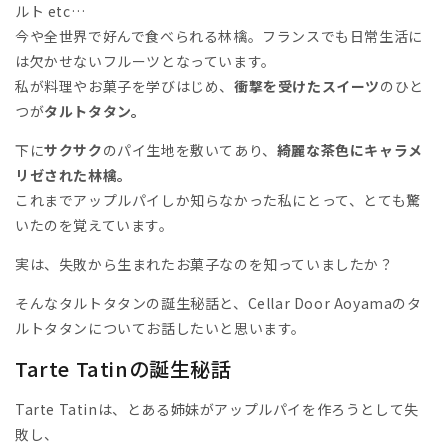
ルト etc…
今や全世界で好んで食べられる林檎。フランスでも日常生活に
は欠かせないフルーツとなっています。
私が料理やお菓子を学びはじめ、
衝撃を受けたスイーツ
のひと
つが
タルトタタン。
下に
サクサク
のパイ生地を敷いてあり、
綺麗な茶色にキャラメ
リゼされた林檎。
これまでアップルパイしか知らなかった私にとって、とても驚
いたのを覚えています。
実は、失敗から生まれたお菓子なのを知っていましたか？
そんなタルトタタンの誕生秘話と、Cellar Door Aoyamaのタ
ルトタタンについてお話したいと思います。
Tarte Tatinの誕生秘話
Tarte Tatinは、とある姉妹がアップルパイを作ろうとして失
敗し、