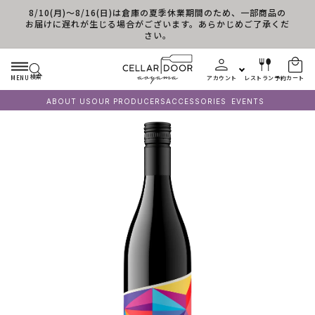
8/10(月)～8/16(日)は倉庫の夏季休業期間のため、一部商品の
コンテンツに進む
お届けに遅れが生じる場合がございます。あらかじめご了承くだ
さい。
検索
MENU
アカウント
レストラン予約
カート
ABOUT US
OUR PRODUCERS
ACCESSORIES
EVENTS