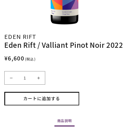
EDEN RIFT
Eden Rift / Valliant Pinot Noir 2022
¥6,600
(税込)
Eden
Eden
Rift
Rift
/
/
Valliant
Valliant
カートに追加する
Pinot
Pinot
Noir
Noir
2022
2022
商品
説明
の
の