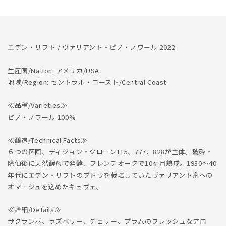
数
数
量
量
を
を
減
増
エデン・リフト / ヴァリアント・ピノ・ノワール 2022
ら
や
す
す
生産国/Nation: アメリカ/USA
地域/Region: セントラル・コースト/Central Coast
≪品種/Varieties≫
ピノ・ノワール 100%
≪醸造/Technical Facts≫
６つの区画、ディジョン・クローン115、777、828が主体。破砕・
除伷後に天然酵母で発酵、フレンチオークで10ヶ月熟成。1930～40
年代にエデン・リフトのブドウを栽培していたヴァリアント家への
オマージュを込めたキュヴェ。
≪詳細/Details≫
サクランボ、ラズベリー、チェリー、プラムのフレッシュなアロ