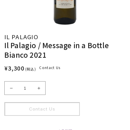
IL PALAGIO
Il Palagio / Message in a Bottle
Bianco 2021
¥3,300
Contact Us
(税込)
Il
Il
Palagio
Palagio
/
/
Message
Message
Contact Us
in
in
a
a
Bottle
Bottle