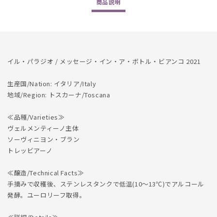
商品
説明
Bianco
Bianco
2021
2021
の
の
数
数
量
量
イル・パラジオ / メッセージ・イン・ア・ボトル・ビアンコ 2021
を
を
減
増
生産国/Nation: イタリア/Italy
ら
や
地域/Region: トスカーナ/Toscana
す
す
≪品種/Varieties≫
ヴェルメンティーノ主体
ソーヴィニヨン・ブラン
トレッビアーノ
≪醸造/Technical Facts≫
手摘みで収穫後、ステンレスタンクで低温(10～13℃)でアルコール
発酵。ユーロリーフ取得。