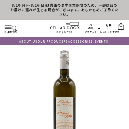
8/10(月)～8/16(日)は倉庫の夏季休業期間のため、一部商品の
コンテンツに進む
お届けに遅れが生じる場合がございます。あらかじめご了承くだ
さい。
検索
MENU
アカウント
レストラン予約
カート
ABOUT US
OUR PRODUCERS
ACCESSORIES
EVENTS