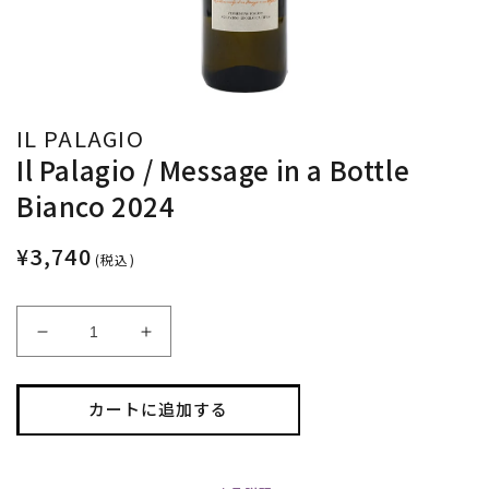
IL PALAGIO
Il Palagio / Message in a Bottle
Bianco 2024
¥3,740
(税込)
Il
Il
Palagio
Palagio
/
/
Message
Message
カートに追加する
in
in
a
a
Bottle
Bottle