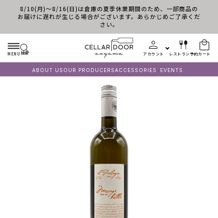
8/10(月)～8/16(日)は倉庫の夏季休業期間のため、一部商品の
コンテンツに進む
お届けに遅れが生じる場合がございます。あらかじめご了承くだ
さい。
検索
MENU
アカウント
レストラン予約
カート
ABOUT US
OUR PRODUCERS
ACCESSORIES
EVENTS