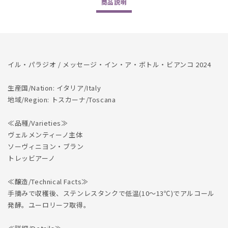
商品
説明
Bianco
Bianco
2024
2024
の
の
数
数
量
量
イル・パラジオ / メッセージ・イン・ア・ボトル・ビアンコ 2024
を
を
減
増
生産国/Nation: イタリア/Italy
ら
や
地域/Region: トスカーナ/Toscana
す
す
≪品種/Varieties≫
ヴェルメンティーノ主体
ソーヴィニヨン・ブラン
トレッビアーノ
≪醸造/Technical Facts≫
手摘みで収穫後、ステンレスタンクで低温(10～13℃)でアルコール
発酵。ユーロリーフ取得。