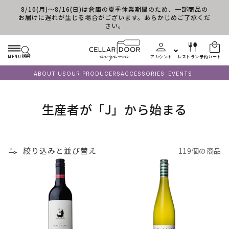
8/10(月)～8/16(日)は倉庫の夏季休業期間のため、一部商品の
コンテンツに進む
お届けに遅れが生じる場合がございます。あらかじめご了承くだ
さい。
検索
MENU
アカウント
レストラン予約
カート
ABOUT US
OUR PRODUCERS
ACCESSORIES
EVENTS
コ
生産者が「J」から始まる
レ
ク
絞り込みと並び替え
119個の商品
シ
ョ
ン
: