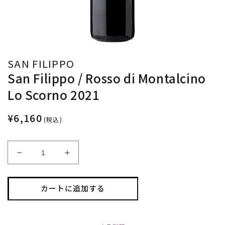
SAN FILIPPO
San Filippo / Rosso di Montalcino
Lo Scorno 2021
¥6,160
(税込)
San
San
Filippo
Filippo
/
/
Rosso
Rosso
カートに追加する
di
di
Montalcino
Montalcino
Lo
Lo