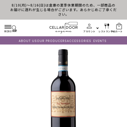
8/10(月)～8/16(日)は倉庫の夏季休業期間のため、一部商品の
コンテンツに進む
お届けに遅れが生じる場合がございます。あらかじめご了承くだ
さい。
検索
MENU
アカウント
レストラン予約
カート
ABOUT US
OUR PRODUCERS
ACCESSORIES
EVENTS