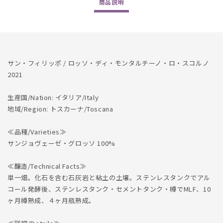
商品
説明
Scorno
Scorno
2021
2021
の
の
数
数
量
量
サン・フィリッポ / ロッソ・ディ・モンタルチーノ・ロ・スコルノ
を
を
2021
減
増
ら
や
生産国/Nation: イタリア/Italy
す
す
地域/Region: トスカーナ/Toscana
≪品種/Varieties≫
サンジョヴェーゼ・グロッソ 100%
≪醸造/Technical Facts≫
単一畑。化石を含む石灰岩と粘土の土壌。ステンレスタンクでアル
コール発酵後、ステンレスタンク・セメントタンク・樽でMLF、10
ヶ月樽熟成、４ヶ月瓶熟成。