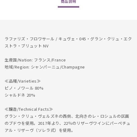
商品
説明
Extra
Extra
Brut
Brut
NV
NV
の
の
数
数
量
量
ラファリズ・フロワサール / キュヴェ・045・グラン・クリュ・エク
を
を
ストラ・ブリュット NV
減
増
生産国/Nation: フランス/France
ら
や
地域/Region: シャンパーニュ/Champagne
す
す
≪品種/Varieties≫
ピノ・ノワール 80%
シャルドネ 20%
≪醸造/Technical Facts≫
グラン・クリュ・ヴェルズネの西側、北向きのレ・ロシュルの区画
のブドウを使用。2017年より、22％のリザーヴワインにパーペチュ
アル・リザーヴ（ソレラ式）を使用。