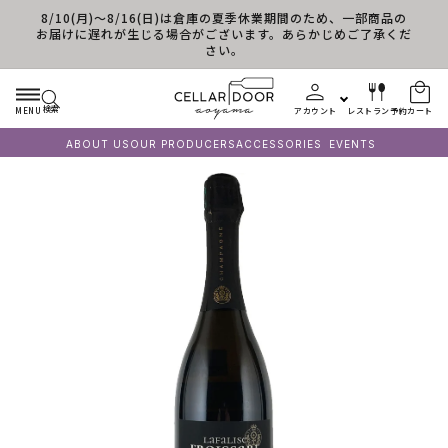
8/10(月)～8/16(日)は倉庫の夏季休業期間のため、一部商品の
コンテンツに進む
お届けに遅れが生じる場合がございます。あらかじめご了承くだ
さい。
検索
MENU
アカウント
レストラン予約
カート
ABOUT US
OUR PRODUCERS
ACCESSORIES
EVENTS