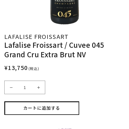
LAFALISE FROISSART
Lafalise Froissart / Cuvee 045
Grand Cru Extra Brut NV
¥13,750
(税込)
Lafalise
Lafalise
Froissart
Froissart
/
/
Cuvee
Cuvee
カートに追加する
045
045
Grand
Grand
Cru
Cru