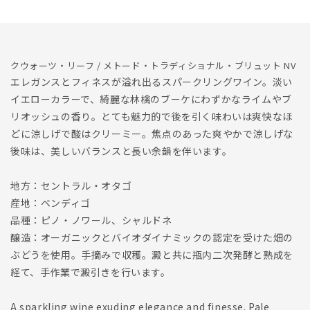
数
数
量
量
を
を
減
増
クウォーツ・リーフ / メトード・トラディショナル・ブリュット NV
ら
や
エレガンスとフィネスが溢れ出るスパークリングワイン。淡い
す
す
イエローカラーで、綺麗な林檎のブーケにわずかなライムやブ
リオッシュの香り。とても魅力的で後を引く味わいは爽快なほ
どに涼しげで酸はクリーミー。焦点のあった爽やかで涼しげな
後味は、美しいバランスと長い余韻を伴います。
地方：セントラル・オタゴ
産地：ベンディゴ
品種：ピノ・ノワール、シャルドネ
醸造：オーガニックとバイオダイナミックの認定を受けた畑の
ぶどうを使用。手摘みで収穫。澱と共に瓶内二次発酵と熟成を
経て、手作業で澱引きを行います。
A sparkling wine exuding elegance and finesse. Pale