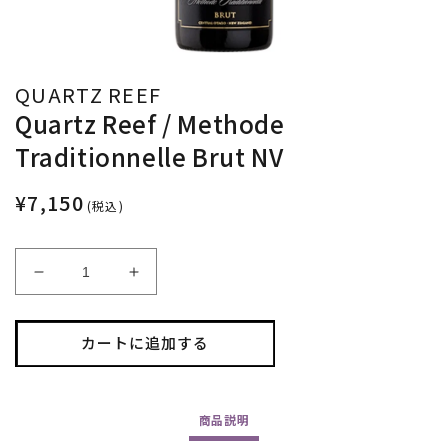
QUARTZ REEF
Quartz Reef / Methode
Traditionnelle Brut NV
¥7,150
(税込)
Quartz
Quartz
Reef
Reef
/
/
Methode
Methode
カートに追加する
Traditionnelle
Traditionnelle
Brut
Brut
NV
NV
商品
説明
の
の