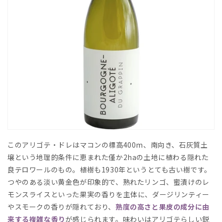
このアリゴテ・ドレはマコンの標高400m、南向き、石灰質土
壌という地理的条件に恵まれた僅か2haの土地に植わる隠れた
良テロワールのもの。植樹も1930年というとても古い樹です。
つやのある淡い黄金色が印象的で、熟れたリンゴ、蜜漬けのレ
モンスライスといった果実の香りを主体に、ダージリンティー
やスモークの香りが隠れており、
熟度の高さと果皮の成分に由
来する複雑な香り
が感じられます。味わいはアリゴテらしい鋭