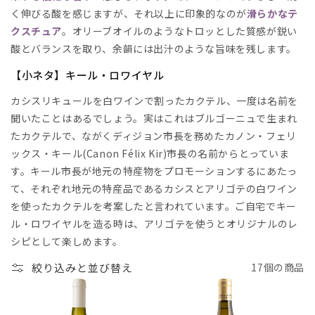
く伸びる酸を感じますが、それ以上に印象的なのが
滑らかなテ
クスチュア
。オリーブオイルのようなトロッとした質感が鋭い
酸とバランスを取り、余韻には出汁のような旨味を残します。
【小ネタ】キール・ロワイヤル
カシスリキュールを白ワインで割ったカクテル、一度は名前を
聞いたことはあるでしょう。実はこれはブルゴーニュで生まれ
たカクテルで、ながくディジョン市長を務めたカノン・フェリ
ックス・キール(Canon Félix Kir)市長の名前からとっていま
す。キール市長が地元の特産物をプロモーションするにあたっ
て、それぞれ地元の特産品であるカシスとアリゴテの白ワイン
を使ったカクテルを考案したと言われています。ご自宅でキー
ル・ロワイヤルを造る時は、アリゴテを使うとオリジナルのレ
シピとして楽しめます。
絞り込みと並び替え
17個の商品