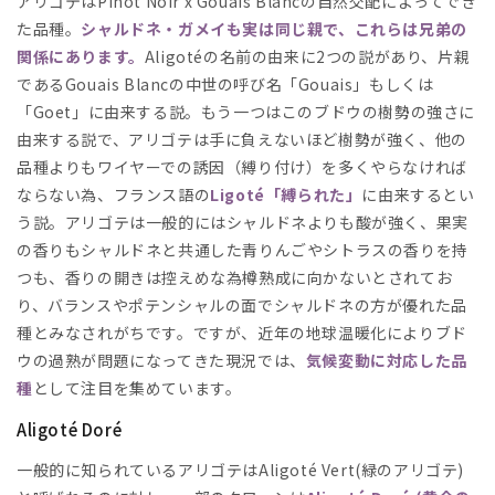
アリゴテはPinot Noir x Gouais Blancの自然交配によってでき
た品種。
シャルドネ・ガメイも実は同じ親で、これらは兄弟の
関係にあります。
Aligotéの名前の由来に2つの説があり、片親
であるGouais Blancの中世の呼び名「Gouais」もしくは
「Goet」に由来する説。もう一つはこのブドウの樹勢の強さに
由来する説で、アリゴテは手に負えないほど樹勢が強く、他の
品種よりもワイヤーでの誘因（縛り付け）を多くやらなければ
ならない為、フランス語の
Ligoté「縛られた」
に由来するとい
う説。アリゴテは一般的にはシャルドネよりも酸が強く、果実
の香りもシャルドネと共通した青りんごやシトラスの香りを持
つも、香りの開きは控えめな為樽熟成に向かないとされてお
り、バランスやポテンシャルの面でシャルドネの方が優れた品
種とみなされがちです。ですが、近年の地球温暖化によりブド
ウの過熟が問題になってきた現況では、
気候変動に対応した品
種
として注目を集めています。
Aligoté Doré
一般的に知られているアリゴテはAligoté Vert(緑のアリゴテ)