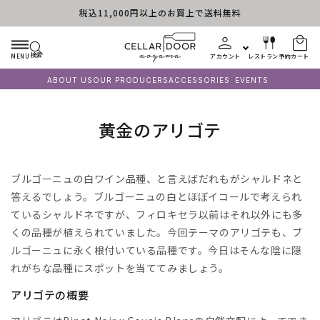
税込11,000円以上のお買上で送料無料
コンテンツに進む
検索
MENU
アカウント
レストラン予約
カート
ABOUT US
OUR PRODUCERS
ACCESSORIES
EVENTS
コ
黄金のアリゴテ
レ
ク
ブルゴーニュの白ワイン品種、と言えばだれもがシャルドネと
シ
答えるでしょう。ブルゴーニュの白とほぼイコールで考えられ
ているシャルドネですが、フィロキセラ以前はそれ以外にも多
ョ
くの品種が植えられていました。今回テーマのアリゴテも、ブ
ン
ルゴーニュに永く根付いている品種です。今日はそんな陰に隠
:
れがちな品種にスポットを当ててみましょう。
アリゴテの概要