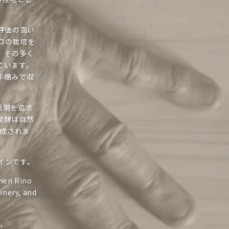
評価の高い
ロの栽培を
、その多く
ています。
手摘みで収
表現を追求
発酵は自然
熟成されま
インです。
when Rino
inery, and
,