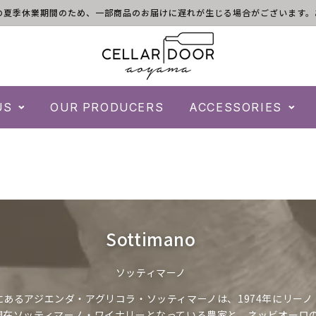
)は倉庫の夏季休業期間のため、一部商品のお届けに遅れが生じる場合がございま
US
OUR PRODUCERS
ACCESSORIES
コ
Sottimano
レ
ソッティマーノ
ク
にあるアジエンダ・アグリコラ・ソッティマーノは、1974年にリーノ
シ
現在ソッティマーノ・ワイナリーとなっている農家と、ネッビオーロ