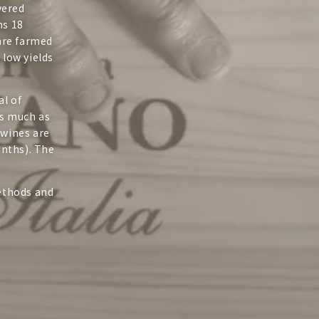
vered
ns 18
 are farmed
 low yields
al of
as much as
 wines are
onths). The
methods and