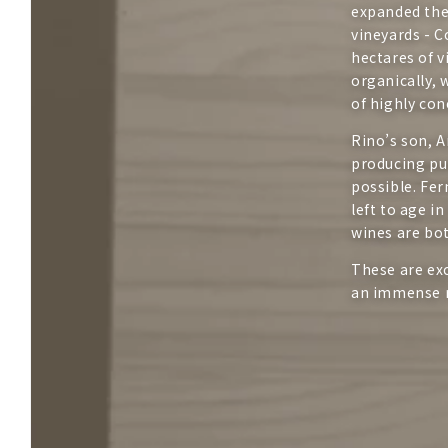
expanded the
vineyards - C
hectares of v
organically, 
of highly con
Rino’s son, A
producing pur
possible. Fer
left to age i
wines are bot
These are exc
an immense r