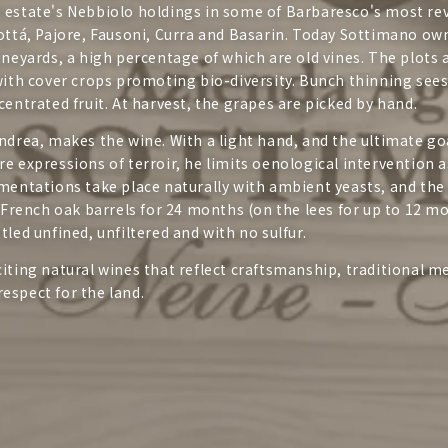
 estate's Nebbiolo holdings in some of Barbaresco's most re
ottá, Pajore, Fausoni, Curra and Basarin. Today Sottimano ow
ineyards, a high percentage of which are old vines. The plots
with cover crops promoting bio-diversity. Bunch thinning sees
centrated fruit. At harvest, the grapes are picked by hand.
ndrea, makes the wine. With a light hand, and the ultimate go
e expressions of terroir, he limits oenological intervention 
mentations take place naturally with ambient yeasts, and the
n French oak barrels for 24 months (on the lees for up to 12 m
tled unfined, unfiltered and with no sulfur.
iting natural wines that reflect craftsmanship, traditional 
espect for the land.