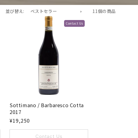
並び替え:
11個の商品
Contact Us
Sottimano / Barbaresco Cotta
2017
¥19,250
Contact Us