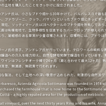
ョ
タの土地を購入したことをきっかけに設立されました。
ン
のアンナ氏は、小さなブドウ畑から30年かけて、バルバレスコで最も
:
レ、ファウゾーニ、クッラ、バサリンといったブドウ畑にネッビオー
。現在、ソッティマーノ氏は18ヘクタールのブドウ畑を所有しており
区画は有機栽培で、生物多様性を促進するカバークロップが植えられ
より、凝縮感のある果実が少量収穫されます。収穫時には、ブドウは
リーノ氏の息子、アンドレア氏が行っています。テロワールの純粋な
は醸造への介入を極力抑え、自然な酵母発酵で醸造を行っています。
、ワインはフレンチオーク樽で24ヶ月（澱と合わせて最大12ヶ月）
無清澄、無濾過、無硫黄で行われます。
的な製法、そして土地への深い敬意が込められた、刺激的な自然派ワ
arbaresco, Azienda Agricola Sottimano was founded in 1974 
rchased the farmhouse that is now home to the Sottimano w
Cottá – a highly reputed area for the production of nebbiolo.
l vineyard, over the next thirty years Rino and his wife, Anna