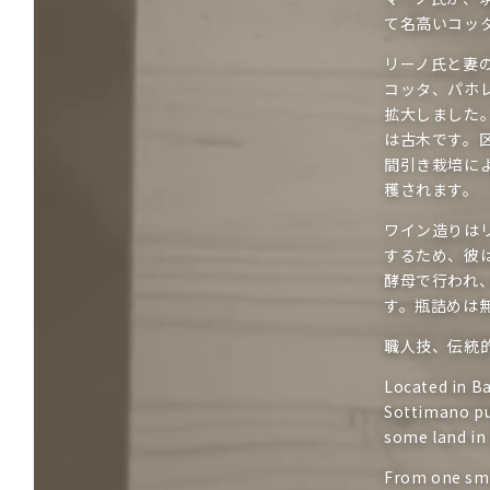
て名高いコッ
リーノ氏と妻
コッタ、パホ
拡大しました
は古木です。
間引き栽培に
穫されます。
ワイン造りは
するため、彼
酵母で行われ
す。瓶詰めは
職人技、伝統
Located in B
Sottimano pu
some land in 
From one smal