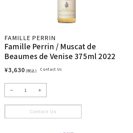
FAMILLE PERRIN
Famille Perrin / Muscat de
Beaumes de Venise 375ml 2022
¥3,630
Contact Us
(税込)
Famille
Famille
Perrin
Perrin
/
/
Muscat
Muscat
Contact Us
de
de
Beaumes
Beaumes
de
de