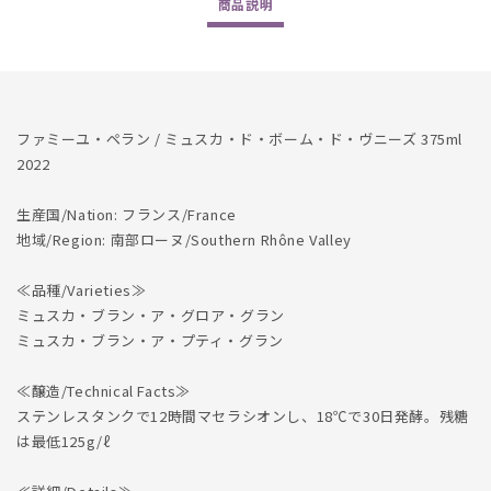
商品
説明
Venise
Venise
375ml
375ml
2022
2022
の
の
数
数
量
量
ファミーユ・ペラン / ミュスカ・ド・ボーム・ド・ヴニーズ 375ml
を
を
2022
減
増
生産国/Nation: フランス/France
ら
や
地域/Region: 南部ローヌ/Southern Rhône Valley
す
す
≪品種/Varieties≫
ミュスカ・ブラン・ア・グロア・グラン
ミュスカ・ブラン・ア・プティ・グラン
≪醸造/Technical Facts≫
ステンレスタンクで12時間マセラシオンし、18℃で30日発酵。残糖
は最低125g/ℓ