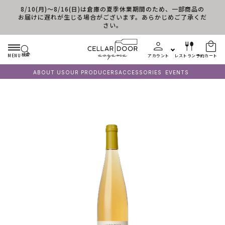
8/10(月)～8/16(日)は倉庫の夏季休業期間のため、一部商品の
コンテンツに進む
お届けに遅れが生じる場合がございます。あらかじめご了承くだ
さい。
検索
MENU
アカウント
レストラン予約
カート
ABOUT US
OUR PRODUCERS
ACCESSORIES
EVENTS