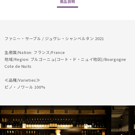
商品
説明
数
数
量
量
を
を
減
増
ら
や
ファニー・サーブル / ジュヴレ・シャンベルタン 2021
す
す
生産国/Nation: フランス/France
地域/Region: ブルゴーニュ(コート・ド・ニュイ地区)/Bourgogne
Cote de Nuits
≪品種/Varieties≫
ピノ・ノワール 100%