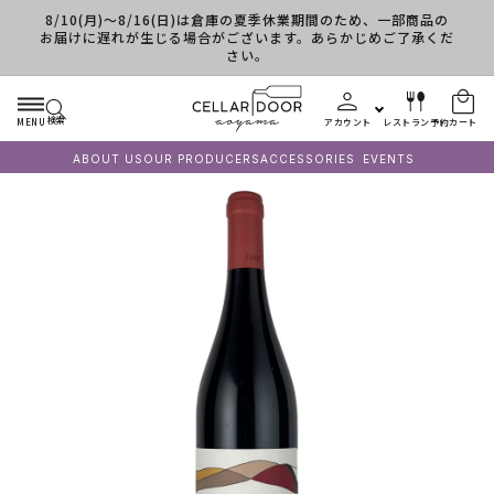
8/10(月)～8/16(日)は倉庫の夏季休業期間のため、一部商品の
コンテンツに進む
お届けに遅れが生じる場合がございます。あらかじめご了承くだ
さい。
検索
MENU
アカウント
レストラン予約
カート
ABOUT US
OUR PRODUCERS
ACCESSORIES
EVENTS