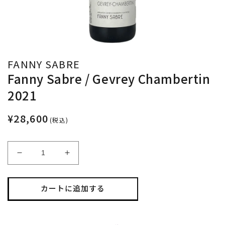
FANNY SABRE
Fanny Sabre / Gevrey Chambertin
2021
¥28,600
(税込)
Fanny
Fanny
Sabre
Sabre
/
/
Gevrey
Gevrey
カートに追加する
Chambertin
Chambertin
2021
2021
の
の