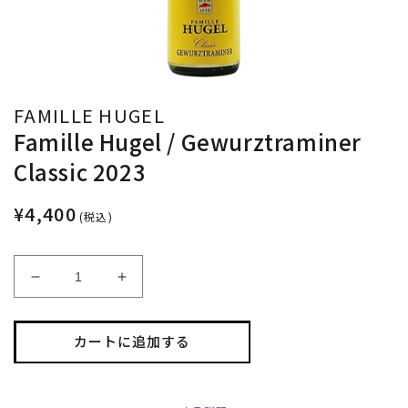
FAMILLE HUGEL
Famille Hugel / Gewurztraminer
Classic 2023
¥4,400
(税込)
Famille
Famille
Hugel
Hugel
/
/
Gewurztraminer
Gewurztraminer
カートに追加する
Classic
Classic
2023
2023
の
の