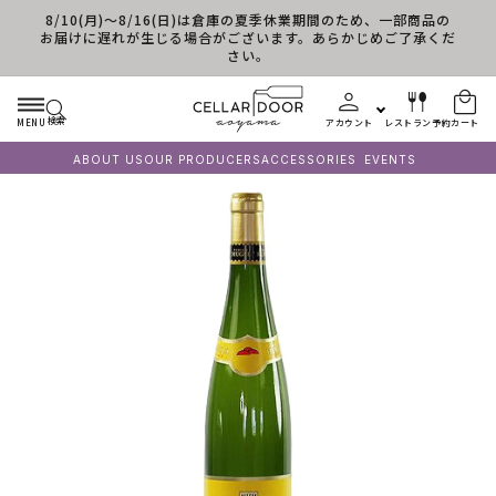
8/10(月)～8/16(日)は倉庫の夏季休業期間のため、一部商品の
コンテンツに進む
お届けに遅れが生じる場合がございます。あらかじめご了承くだ
さい。
検索
MENU
アカウント
レストラン予約
カート
ABOUT US
OUR PRODUCERS
ACCESSORIES
EVENTS