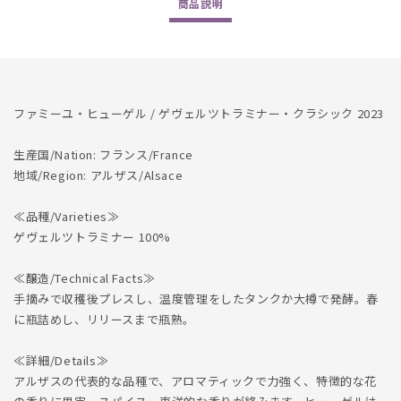
商品
説明
数
数
量
量
を
を
減
増
ら
や
ファミーユ・ヒューゲル / ゲヴェルツトラミナー・クラシック 2023
す
す
生産国/Nation: フランス/France
地域/Region: アルザス/Alsace
≪品種/Varieties≫
ゲヴェルツトラミナー 100%
≪醸造/Technical Facts≫
手摘みで収穫後プレスし、温度管理をしたタンクか大樽で発酵。春
に瓶詰めし、リリースまで瓶熟。
≪詳細/Details≫
アルザスの代表的な品種で、アロマティックで力強く、特徴的な花