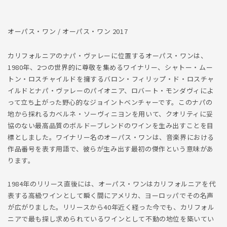
す
す
オーパス・ワン / オーパス・ワン 2017
カリフォルニアのナパ・ヴァレーに位置するオーパス・ワンは、
1980年、2つの世界的に尊敬を集めるワイナリー、シャトー・ムー
トン・ロスチャイルドを擁するバロン・フィリップ・ド・ロスチャ
イルドとナパ・ヴァレーのパイオニア、ロバート・モンダヴィによ
って立ち上がった野心的なジョイントベンチャーです。このナパの
地から採れるカベルネ・ソーヴィニヨンを用いて、クオリティに妥
協のない最高品質のボルドーブレンドのワインを生み出すことを目
標としました。ワイナリー名のオーパス・ワンは、音楽界における
作品番号を表す用語で、彼らが生み出す最初の傑作という意味があ
ります。
1984年のリリース直後には、オーパス・ワンはカリフォルニアを代
表する高級ワインとして瞬く間にアメリカ、ヨーロッパでその名声
が広がりました。リリースから40年近く経った今でも、カリフォル
ニアで最も探し求められているワインとして不動の地位を築いてい