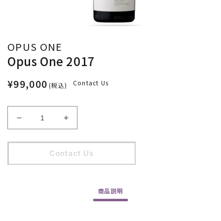
OPUS ONE
Opus One 2017
¥99,000
Contact Us
(税込)
Opus
Opus
One
One
2017
2017
Contact Us
の
の
数
数
量
量
を
を
商品
説明
減
増
ら
や