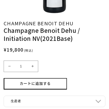
CHAMPAGNE BENOIT DEHU
Champagne Benoit Dehu /
Initiation NV(2021Base)
¥19,800
(税込)
Champagne
Champagne
Benoit
Benoit
Dehu
Dehu
/
/
カートに追加する
Initiation
Initiation
NV(2021Base)
NV(2021Base)
の
の
生産者
数
数