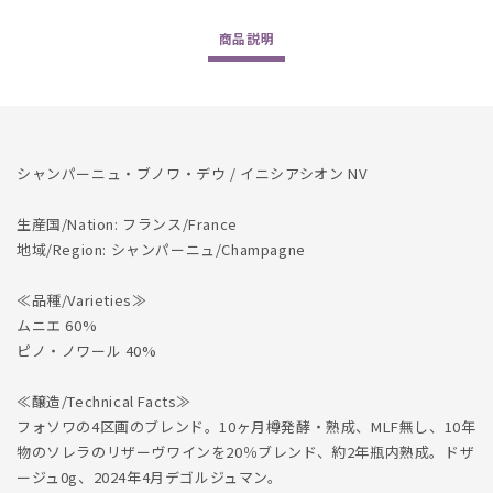
量
量
を
を
商品
説明
減
増
ら
や
す
す
シャンパーニュ・ブノワ・デウ / イニシアシオン NV
生産国/Nation: フランス/France
地域/Region: シャンパーニュ/Champagne
≪品種/Varieties≫
ムニエ 60%
ピノ・ノワール 40%
≪醸造/Technical Facts≫
フォソワの4区画のブレンド。10ヶ月樽発酵・熟成、MLF無し、10年
物のソレラのリザーヴワインを20％ブレンド、約2年瓶内熟成。ドザ
ージュ0g、2024年4月デゴルジュマン。