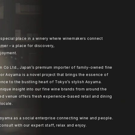
at special place in a winery where winemakers connect
umer – a place for discovery,
joyment.
 Co Ltd., Japan’s premium importer of family-owned fine
or Aoyama is a novel project that brings the essence of
ence to the bustling heart of Tokyo’s stylish Aoyama.
nique insight into our fine wine brands from around the
ted venue offers fresh experience-based retail and dining
locale.
oyama as a social enterprise connecting wine and people.
 consult with our expert staff, relax and enjoy.