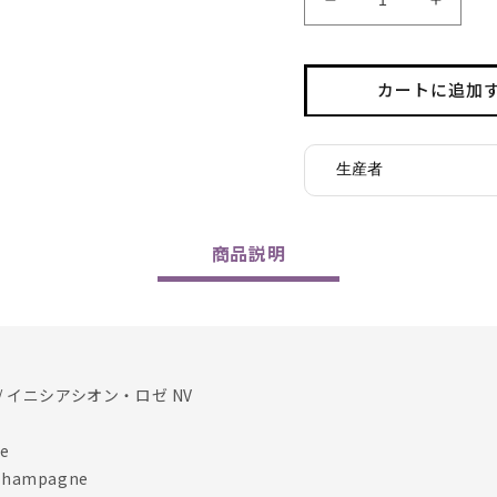
Champagne
Champ
Benoit
Benoit
Dehu
Dehu
/
/
カートに追加
Initiation
Initiati
Rose
Rose
NV(22Base)
NV(22
生産者
の
の
数
数
量
量
商品
説明
を
を
減
増
ら
や
す
す
 イニシアシオン・ロゼ NV
e
hampagne