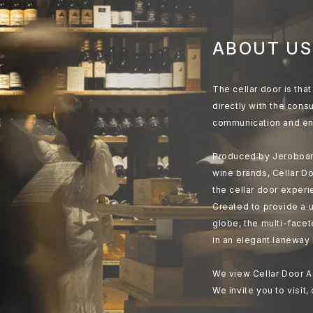
ABOUT US
The cellar door is th
directly with the cons
communication and en
Produced by Jeroboam
wine brands, Cellar Do
the cellar door experi
Created to provide a u
globe, the multi-face
in an elegant laneway 
We view Cellar Door A
We invite you to visit,