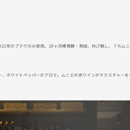
021年のブドウのみ使用。10ヶ月樽発酵・熟成、MLF無し、７％ム
ト、ホワイトペッパーのアロマ。ムニエの赤ワインがテクスチャーを