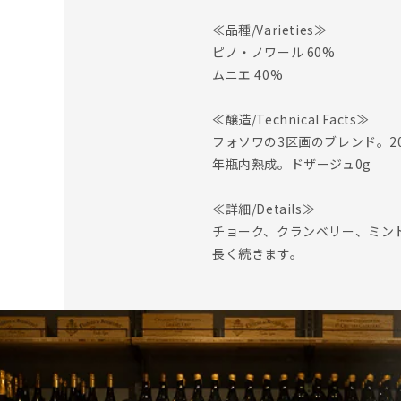
≪品種/Varieties≫
ピノ・ノワール 60%
ムニエ 40%
≪醸造/Technical Facts≫
フォソワの3区画のブレンド。2
年瓶内熟成。ドザージュ0g
≪詳細/Details≫
チョーク、クランベリー、ミン
長く続きます。