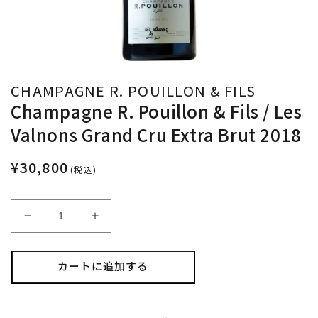
CHAMPAGNE R. POUILLON & FILS
Champagne R. Pouillon & Fils / Les
Valnons Grand Cru Extra Brut 2018
¥30,800
(税込)
Champagne
Champagne
R.
R.
Pouillon
Pouillon
&amp;
&amp;
カートに追加する
Fils
Fils
/
/
Les
Les