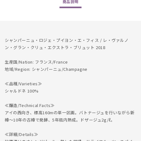
商品
説明
Valnons
Valnons
Grand
Grand
Cru
Cru
Extra
Extra
Brut
Brut
2018
2018
シャンパーニュ・ロジェ・プイヨン・エ・フィス / レ・ヴァルノ
の
の
ン・グラン・クリュ・エクストラ・ブリュット 2018
数
数
量
量
生産国/Nation: フランス/France
を
を
地域/Region: シャンパーニュ/Champagne
減
増
ら
や
≪品種/Varieties≫
す
す
シャルドネ 100%
≪醸造/Technical Facts≫
アイの西向き、標高160mの単一区画。バトナージュを行いながら新
樽～10年の古樽で発酵、5年瓶内熟成。ドザージュ2g/ℓ。
≪詳細/Details≫