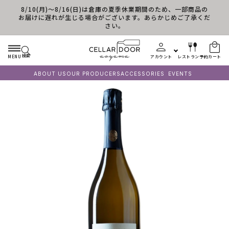
8/10(月)～8/16(日)は倉庫の夏季休業期間のため、一部商品の
コンテンツに進む
お届けに遅れが生じる場合がございます。あらかじめご了承くだ
さい。
検索
MENU
アカウント
レストラン予約
カート
ABOUT US
OUR PRODUCERS
ACCESSORIES
EVENTS