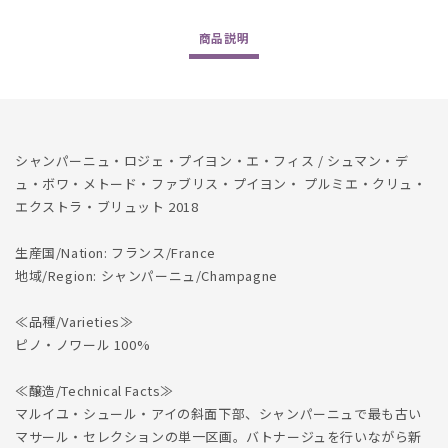
/
/
Chemin
Chemin
商品
説明
du
du
Bois
Bois
Methode
Methode
Fabrice
Fabrice
Pouillon
Pouillon
1er
1er
シャンパーニュ・ロジェ・プイヨン・エ・フィス / シュマン・デ
Cru
Cru
ュ・ボワ・メトード・ファブリス・プイヨン・ プルミエ・クリュ・
Extra
Extra
エクストラ・ブリュット 2018
Brut
Brut
2018
2018
生産国/Nation: フランス/France
の
の
地域/Region: シャンパーニュ/Champagne
数
数
量
量
≪品種/Varieties≫
を
を
ピノ・ノワール 100%
減
増
ら
や
≪醸造/Technical Facts≫
す
す
マルイユ・シュール・アイの斜面下部、シャンパーニュで最も古い
マサール・セレクションの単一区画。バトナージュを行いながら新