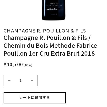
CHAMPAGNE R. POUILLON & FILS
Champagne R. Pouillon & Fils /
Chemin du Bois Methode Fabrice
Pouillon 1er Cru Extra Brut 2018
¥40,700
(税込)
Champagne
Champagne
R.
R.
Pouillon
Pouillon
&amp;
&amp;
カートに追加する
Fils
Fils