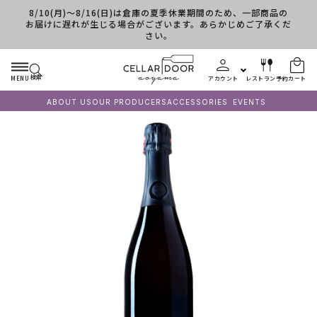
8/10(月)～8/16(日)は倉庫の夏季休業期間のため、一部商品の
コンテンツに進む
お届けに遅れが生じる場合がございます。あらかじめご了承くだ
さい。
検索
MENU
アカウント
レストラン予約
カート
ABOUT US
OUR PRODUCERS
ACCESSORIES
EVENTS