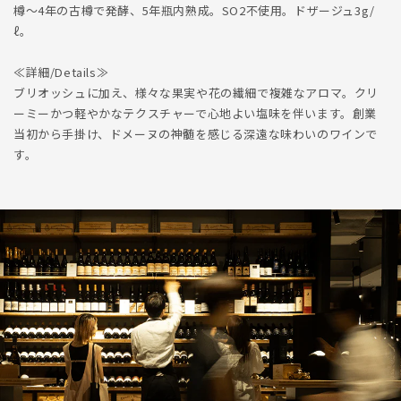
樽～4年の古樽で発酵、5年瓶内熟成。SO2不使用。ドザージュ3g/
ℓ。
≪詳細/Details≫
ブリオッシュに加え、様々な果実や花の繊細で複雑なアロマ。クリ
ーミーかつ軽やかなテクスチャーで心地よい塩味を伴います。創業
当初から手掛け、ドメーヌの神髄を感じる深遠な味わいのワインで
す。