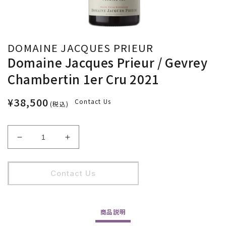
DOMAINE JACQUES PRIEUR
Domaine Jacques Prieur / Gevrey
Chambertin 1er Cru 2021
¥38,500
Contact Us
(税込)
Domaine
Domaine
Jacques
Jacques
Prieur
Prieur
/
/
Contact Us
Gevrey
Gevrey
Chambertin
Chambertin
1er
1er
商品
説明
Cru
Cru