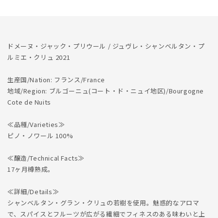
2021
2021
の
の
数
数
量
量
ドメーヌ・ジャック・プリウール / ジュヴレ・シャンベルタン・プ
を
を
ルミエ・クリュ 2021
減
増
ら
や
生産国/Nation: フランス/France
す
す
地域/Region: ブルゴーニュ(コート・ド・ニュイ地区)/Bourgogne
Cote de Nuits
≪品種/Varieties≫
ピノ・ノワール 100%
≪醸造/Technical Facts≫
17ヶ月樽熟成。
≪詳細/Details≫
シャンベルタン・グラン・クリュの若樹を使用。魅惑的なアロマ
で、スパイスとフルーツが広がる繊細でフィネスのある味わいと上