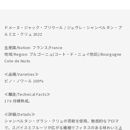
2022
2022
の
の
数
数
量
量
ドメーヌ・ジャック・プリウール / ジュヴレ・シャンベルタン・プ
を
を
ルミエ・クリュ 2022
減
増
ら
や
生産国/Nation: フランス/France
す
す
地域/Region: ブルゴーニュ(コート・ド・ニュイ地区)/Bourgogne
Cote de Nuits
≪品種/Varieties≫
ピノ・ノワール 100%
≪醸造/Technical Facts≫
17ヶ月樽熟成。
≪詳細/Details≫
シャンベルタン・グラン・クリュの若樹を使用。魅惑的なアロマ
で、スパイスとフルーツが広がる繊細でフィネスのある味わいと上