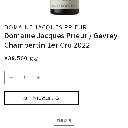
DOMAINE JACQUES PRIEUR
Domaine Jacques Prieur / Gevrey
Chambertin 1er Cru 2022
¥38,500
(税込)
Domaine
Domaine
Jacques
Jacques
Prieur
Prieur
/
/
カートに追加する
Gevrey
Gevrey
Chambertin
Chambertin
1er
1er
商品
説明
Cru
Cru