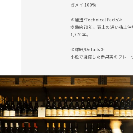
ガメイ 100%
≪醸造/Technical Facts≫
樹齢約70年。表土の深い粘土沖
1,770本。
≪詳細/Details≫
小粒で凝縮した赤果実のフレー