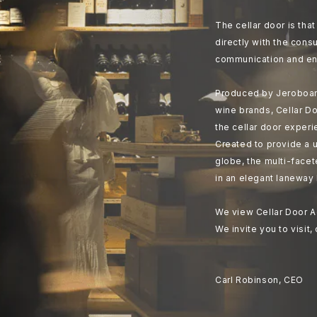
The cellar door is th
directly with the cons
communication and en
Produced by Jeroboam
wine brands, Cellar Do
the cellar door experi
Created to provide a u
globe, the multi-face
in an elegant laneway 
We view Cellar Door A
We invite you to visit,
Carl Robinson, CEO