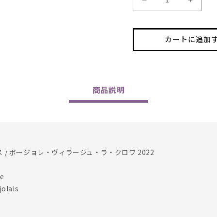
Domiane
Domia
des
des
Jeunes
Jeune
Pousses
Pouss
カートに追加
/
/
Beaujolais
Beaujo
Villages
Village
La
La
Croix
Croix
商品
説明
2022
2022
の
の
数
数
量
量
を
を
/ ボージョレ・ヴィラージュ・ラ・クロワ 2022
減
増
ら
や
e
す
す
olais