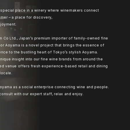
at special place in a winery where winemakers connect
umer – a place for discovery,
joyment.
 Co Ltd., Japan’s premium importer of family-owned fine
or Aoyama is a novel project that brings the essence of
ence to the bustling heart of Tokyo’s stylish Aoyama.
nique insight into our fine wine brands from around the
ted venue offers fresh experience-based retail and dining
locale.
oyama as a social enterprise connecting wine and people.
 consult with our expert staff, relax and enjoy.